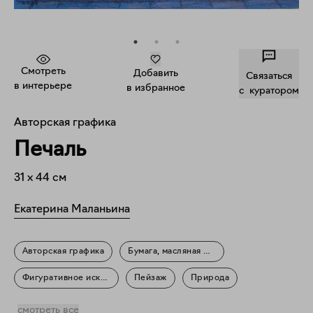
Смотреть
Добавить
Связаться
в интерьере
в избранное
c куратором
Авторская графика
Печаль
31
x
44
см
Екатерина Маланьина
Авторская графика
Бумага, масляная пастель
Фигуративное искусство
Пейзаж
Природа
Повседневность
смотреть все