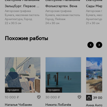
Екатерина Маланьина
Екатерина Маланьина
Екатерина М
Зальцбург. Первое впечатление
Фольксгартен. Вена
Сады Мираб
Авторская графика
Авторская графика
Авторская гра
Бумага, масляная пастель
Бумага, масляная пастель
Бумага, маслян
Архитектура, Город
Город, Пейзаж
Архитектура, 
22 x 30.5 см
24 x 30 см
21 x 30 см
Похожие работы
продано
продано
10 000
₽
30 000
₽
39 000
Наталья Чобанян
Никита Лобачёв
Анна Антоно