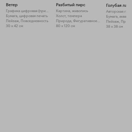
Ветер
Разбитый пирс
Голубая лагу
Графика цифровая (принты)
Картина, живопись
Авторская гра
Бумага, цифровая печать
Холст, темпера
Бумага, акваре
Пейзаж, Повседневность
Природа, Фигуративное искусство
Пейзаж, Прир
30 x 42 см
80 x 120 см
38 x 38 см