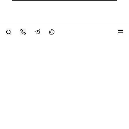
РАЗМЕСТИТЬ РАБОТУ
Современное искусство онлайн
support@bizar.art
ИНН: 9703021385
ОГРН: 1207700425602
КПП: 770301001
О нас
О BIZAR
Подключиться к BIZAR