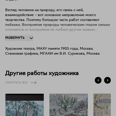
Взгляд человека на природу, его связь с ней,
взаимодействие – вот основное направление моего
творчества. Поэтому большую часть работ составляют
пейзажи. Восприятие природы человеческим глазом сильно
отличается от восприятия её любым другим живым
существом. Человеку свойственно аналитическое и
РАЗВЕРНУТЬ
ассоциативное мышление. Образ, рождающийся в
процессе работы над пейзажем, а также портретом или
Художник театра, МАХУ памяти 1905 года, Москва.
жанровой картиной, возникает на основе тех знаний о мире
Станковая графика, МГАХИ им В.И. Сурикова, Москва.
и предпочтений в искусстве, которые есть у художника. В
произведении искусства не должно быть случайного. И
поэтому любая работа, в том числе и пейзаж, для меня, в
первую очередь, является композицией, созданной на
Другие работы художника
основе ассоциаций и эмоций. Мне бы хотелось, чтобы и у
зрителя, который будет смотреть на мои работы, тоже
СМОТРЕТЬ ВСЕ
возникали свои ассоциации, пусть даже отличающиеся от
моих.