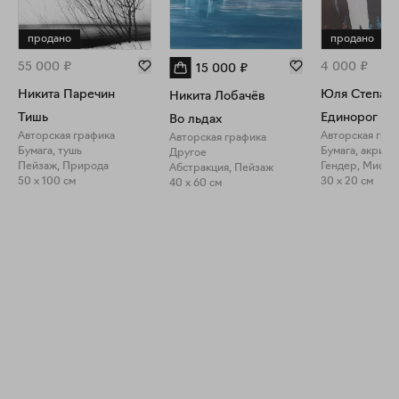
продано
продано
55 000
₽
4 000
₽
15 000
₽
Никита Паречин
Юля Степано
Никита Лобачёв
Тишь
Единорог
Во льдах
Авторская графика
Авторская гра
Авторская графика
Бумага, тушь
Бумага, акрил
Другое
Пейзаж, Природа
Гендер, Мифол
Абстракция, Пейзаж
50 x 100 см
30 x 20 см
40 x 60 см