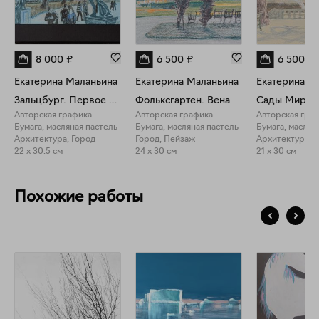
8 000
₽
6 500
₽
6 500
₽
Екатерина Маланьина
Екатерина Маланьина
Екатерина М
Зальцбург. Первое впечатление
Фольксгартен. Вена
Сады Мираб
Авторская графика
Авторская графика
Авторская гра
Бумага, масляная пастель
Бумага, масляная пастель
Бумага, маслян
Архитектура, Город
Город, Пейзаж
Архитектура, 
22 x 30.5 см
24 x 30 см
21 x 30 см
Похожие работы