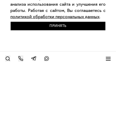
анализа использования сайта и улучшения его
работы. Работая с сайтом, Вы соглашаетесь с
политикой обработки персональных данных
.
ПРИНЯТЬ
РАЗМЕСТИТЬ РАБОТУ
Современное искусство онлайн
support@bizar.art
ИНН: 9703021385
ОГРН: 1207700425602
КПП: 770301001