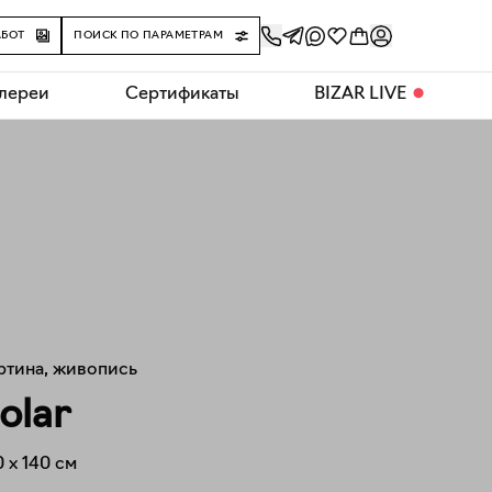
АБОТ
ПОИСК ПО ПАРАМЕТРАМ
алереи
Сертификаты
BIZAR LIVE
⬤
ртина, живопись
olar
0
x
140
см