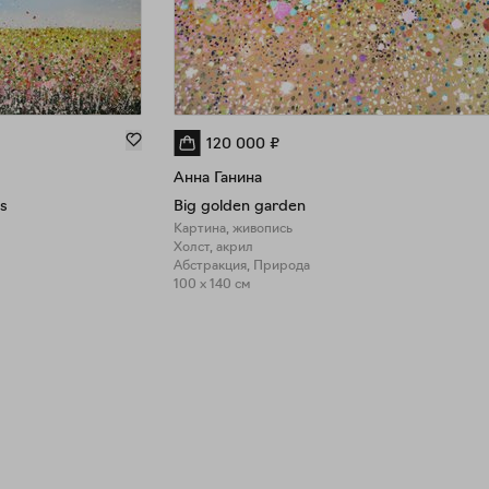
120 000
₽
Анна Ганина
s
Big golden garden
Картина, живопись
Холст, акрил
Абстракция, Природа
100 x 140 см