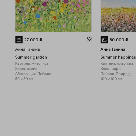
27 000
₽
80 000
₽
Анна Ганина
Анна Ганина
Summer garden
Summer happines
Картина, живопись
Картина, живопись
Холст, акрил
Холст, акрил
Абстракция, Пейзаж
Пейзаж, Природа
50 x 50 см
100 x 100 см