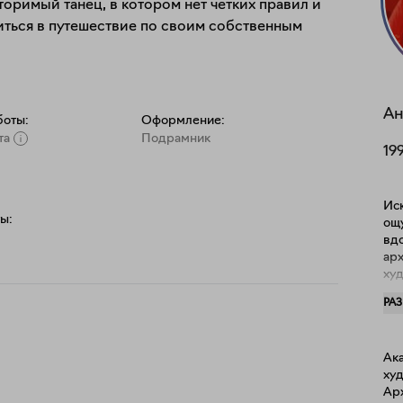
торимый танец, в котором нет четких правил и 
иться в путешествие по своим собственным 
Ан
боты:
Оформление:
та
Подрамник
19
Ис
ы:
ощ
вдо
ар
худ
по
РА
рис
дея
удо
Ак
раз
ху
эм
Ар
пла