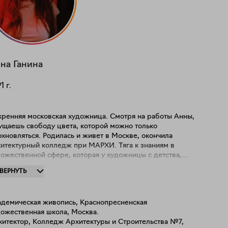
на
Ганина
91
г.
кренняя московская художница. Смотря на работы Анны,
ущаешь свободу цвета, которой можно только
хновляться. Родилась и живет в Москве, окончила
хитектурный колледж при МАРХИ. Тяга к знаниям в
ожественной сфере, которая у художницы с детства,
дтолкнула ее к различным курсам по академическому
ЗВЕРНУТЬ
унку. На данный момент, творчество – это основная
тельность художницы, от чего она получает большое
вольствие. "Меня увлекает абстрактное искусство в
адемическая живопись, Краснопресненская
личных его проявлениях, так как это прямой
дожественная школа, Москва.
оциональный диалог художника со зрителем при помощи
хитектор, Колледж Архитектуры и Строительства №7,
стики линий, цветов и настроения. Я никогда не использую