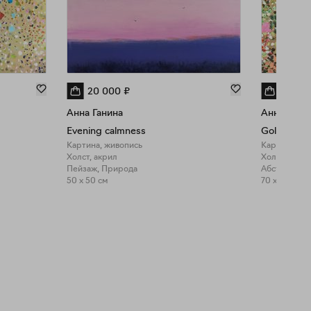
20 000
₽
27 00
Анна Ганина
Анна Гани
Evening calmness
Golden ga
Картина, живопись
Картина, жи
Холст, акрил
Холст, акри
Пейзаж, Природа
Абстракция,
50 x 50 см
70 x 50 см