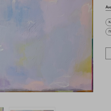
Ан
К
П