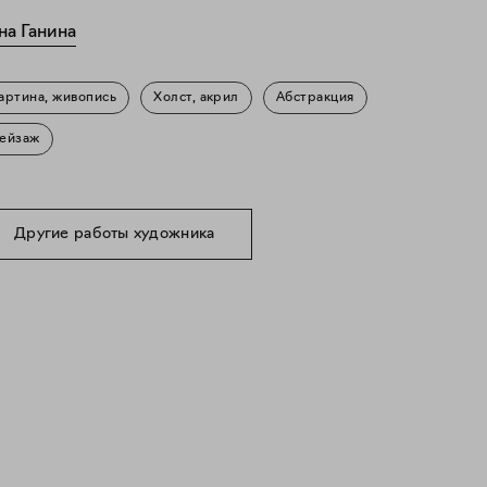
на Ганина
артина, живопись
Холст, акрил
Абстракция
ейзаж
Другие работы художника