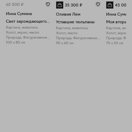
65 000
₽
35 300
₽
45 000
Инна Сумина
Оливия Лем
Инна Сумина
Свет зарождающегося дня
Уставшие тюльпаны
Картина, живопись
Картина, живопись
Картина, живо
Холст, акрил, масло
Холст, масло
Холст, акрил, 
Природа, Фигуративное искусство
Природа, Фигуративное искусство
100 x 80 см
90 x 60 см
70 x 50 см