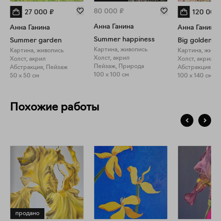
80 000
₽
27 000
₽
120 000
Анна Ганина
Анна Ганина
Анна Ганина
Summer happiness
Summer garden
Big golden g
Картина, живопись
Картина, живопись
Картина, живо
Холст, акрил
Холст, акрил
Холст, акрил
Пейзаж, Природа
Абстракция, Пейзаж
Абстракция, П
100 x 100 см
50 x 50 см
100 x 140 см
Похожие работы
продано