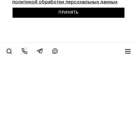
политикой обработки персональных данных
.
ПРИНЯТЬ
РАЗМЕСТИТЬ РАБОТУ
Современное искусство онлайн
support@bizar.art
ИНН: 9703021385
ОГРН: 1207700425602
КПП: 770301001
О нас