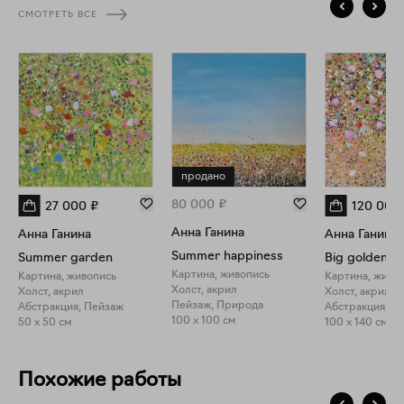
СМОТРЕТЬ ВСЕ
продано
80 000
₽
27 000
₽
120 000
Анна Ганина
Анна Ганина
Анна Ганина
Summer happiness
Summer garden
Big golden g
Картина, живопись
Картина, живопись
Картина, живо
Холст, акрил
Холст, акрил
Холст, акрил
Пейзаж, Природа
Абстракция, Пейзаж
Абстракция, П
100 x 100 см
50 x 50 см
100 x 140 см
Похожие работы