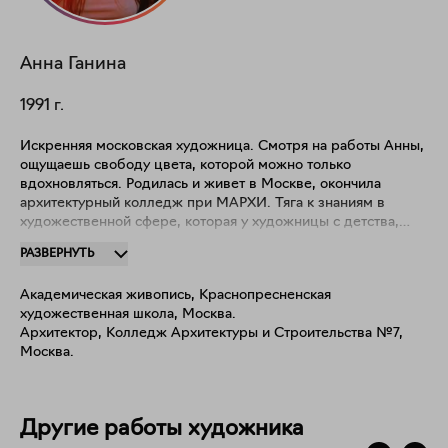
Анна
Ганина
1991
г.
Искренняя московская художница. Смотря на работы Анны,
ощущаешь свободу цвета, которой можно только
вдохновляться. Родилась и живет в Москве, окончила
архитектурный колледж при МАРХИ. Тяга к знаниям в
художественной сфере, которая у художницы с детства,
подтолкнула ее к различным курсам по академическому
РАЗВЕРНУТЬ
рисунку. На данный момент, творчество – это основная
деятельность художницы, от чего она получает большое
Академическая живопись, Краснопресненская
удовольствие. "Меня увлекает абстрактное искусство в
художественная школа, Москва.
различных его проявлениях, так как это прямой
Архитектор, Колледж Архитектуры и Строительства №7,
эмоциональный диалог художника со зрителем при помощи
Москва.
пластики линий, цветов и настроения. Я никогда не
использую эскизы, все мои работы – это прямое выражение
эмоций в моменте".
Другие работы художника