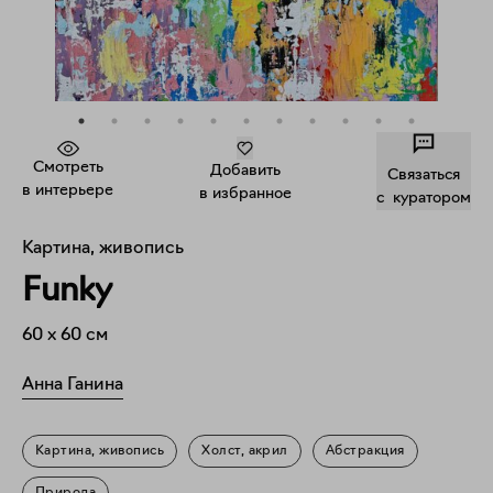
Смотреть
Добавить
Связаться
в интерьере
в избранное
c куратором
Картина, живопись
Funky
60
x
60
см
Анна Ганина
Картина, живопись
Холст, акрил
Абстракция