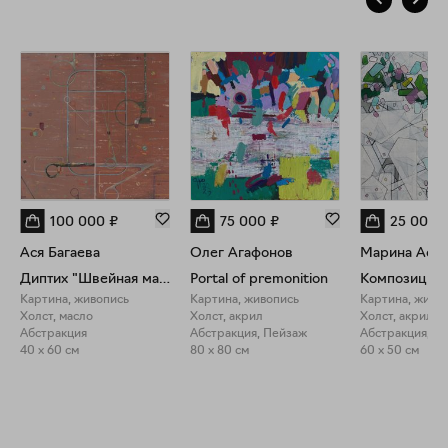
100 000
₽
75 000
₽
25 000
Ася Багаева
Олег Агафонов
Марина Аста
Диптих "Швейная мастерская"
Portal of premonition
Композиция 
Картина, живопись
Картина, живопись
Картина, живо
Холст, масло
Холст, акрил
Холст, акрил
Абстракция
Абстракция, Пейзаж
Абстракция, П
40 x 60 см
80 x 80 см
60 x 50 см