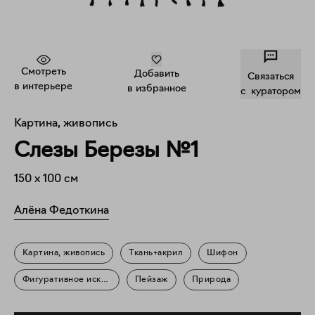
Смотреть
Добавить
Связаться
в интерьере
в избранное
c куратором
Картина, живопись
Слезы Березы №1
150
x
100
см
Алёна Федоткина
Картина, живопись
Ткань+акрил
Шифон
Фигуративное искусство
Пейзаж
Природа