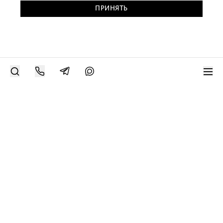
ПРИНЯТЬ
РАЗМЕСТИТЬ РАБОТУ
Современное искусство онлайн
support@bizar.art
ИНН: 9703021385
ОГРН: 1207700425602
КПП: 770301001
О нас
О BIZAR