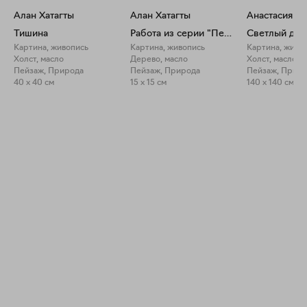
Алан Хатагты
Алан Хатагты
Анастасия П
Тишина
Работа из серии "Пейзажная лирика"
Светлый ден
Картина, живопись
Картина, живопись
Картина, живо
Холст, масло
Дерево, масло
Холст, масло
Пейзаж, Природа
Пейзаж, Природа
Пейзаж, Прир
40 x 40 см
15 x 15 см
140 x 140 см