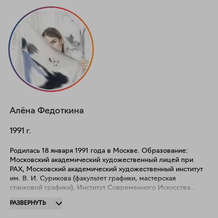
Алёна
Федоткина
1991
г.
Родилась 18 января 1991 года в Москве. Образование:
Московский академический художественный лицей при
РАХ, Московский академический художественный институт
им. В. И. Сурикова (факультет графики, мастерская
станковой графики), Институт Современного Искусства
Иосифа Бакштейна (курс по новым художественным
РАЗВЕРНУТЬ
стратегиям). Резидентка 3 сезонов Открытых студий Центра
современного искусства "Винзавод" в 2019 году. 26-е место