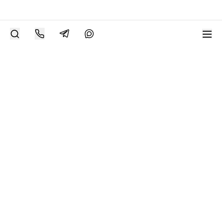
РАЗМЕСТИТЬ РАБОТУ
Современное искусство онлайн
support@bizar.art
ИНН: 9703021385
ОГРН: 1207700425602
КПП: 770301001
О нас
О BIZAR
Подключиться к BIZAR
Журнал