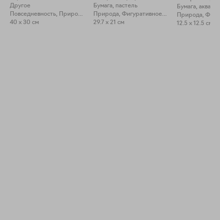
Другое
Бумага, пастель
Бумага, акваре
Повседневность, Природа
Природа, Фигуративное искусство
40 x 30 см
29.7 x 21 см
12.5 x 12.5 см