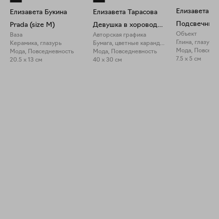
Елизавета Бу
Елизавета Букина
Елизавета Тарасова
Prada (size M)
Девушка в хороводе. Фигура 1
Объект
Ваза
Авторская графика
Керамика, глазурь
Бумага, цветные карандаши
Мода, Повседн
Мода, Повседневность
Мода, Повседневность
7.5 x 5 см
20.5 x 13 см
40 x 30 см