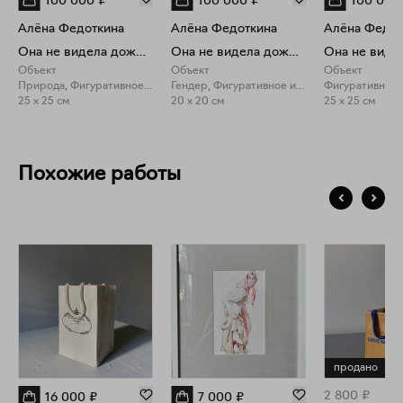
100 000
₽
100 000
₽
100 000
Алёна Федоткина
Алёна Федоткина
Алёна Федот
Она не видела дождя из роз №5
Она не видела дождя из роз №4
Объект
Объект
Объект
Природа, Фигуративное искусство
Гендер, Фигуративное искусство
Фигуративное 
25 x 25 см
20 x 20 см
25 x 25 см
Похожие работы
продано
2 800
₽
16 000
₽
7 000
₽