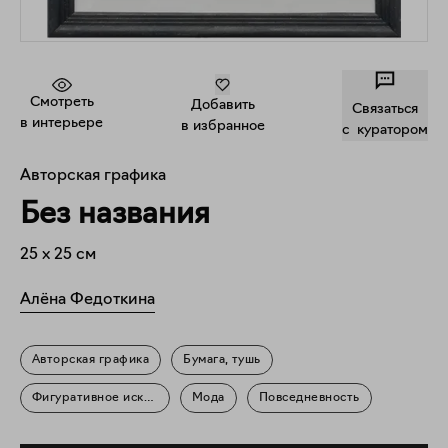
Смотреть
Добавить
Связаться
в интерьере
в избранное
c куратором
Авторская графика
Без названия
25
x
25
см
Алёна Федоткина
Авторская графика
Бумага, тушь
Фигуративное искусство
Мода
Повседневность