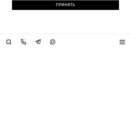
ПРИНЯТЬ
РАЗМЕСТИТЬ РАБОТУ
Современное искусство онлайн
support@bizar.art
ИНН: 9703021385
ОГРН: 1207700425602
КПП: 770301001
О нас
О BIZAR