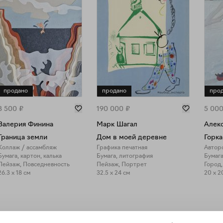
продано
продано
про
3 500
₽
190 000
₽
5 00
Валерия Финина
Марк Шагал
Алек
Граница земли
Дом в моей деревне
Горка
Коллаж / ассамбляж
Графика печатная
Автор
Бумага, картон, калька
Бумага, литография
Бумага
Пейзаж, Повседневность
Пейзаж, Портрет
Город
26.3 x 18 см
32.5 x 24 см
20 x 2