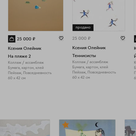
продано
25 000
₽
25 000
₽
Ксения Олейник
Ксения Олейник
Теннисисты
На пляже 2
Й
Коллаж / ассамбляж
Коллаж / ассамбляж
К
Бумага, картон, клей
Бумага, картон, клей
Б
Пейзаж, Повседневность
Пейзаж, Повседневность
П
60 x 42 см
60 x 42 см
6