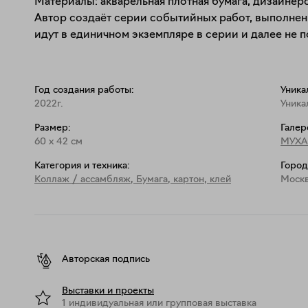
Материалы: акварельная плотная бумага, дизайнерск
Автор создаёт серии событийных работ, выполненн
Год создания работы:
Уника
2022г.
Уника
Размер:
Галер
60
x
42
см
МУХА
Категория и техника:
Город
Коллаж / ассамбляж
,
Бумага, картон, клей
Моск
Авторская подпись
Выставки и проекты
1 индивидуальная или групповая выставка