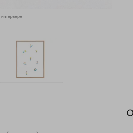
 интерьере
О