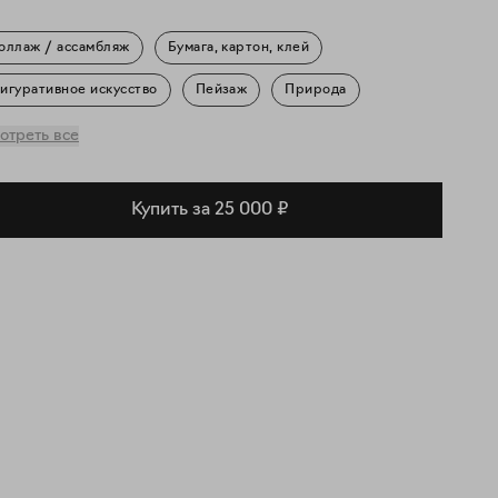
оллаж / ассамбляж
Бумага, картон, клей
игуративное искусство
Пейзаж
Природа
овседневность
отреть все
Купить за 25 000 ₽