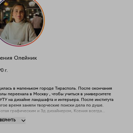
ения
Олейник
90
г.
дилась в маленьком городе Тирасполь. После окончания
лы переехала в Москву , чтобы учиться в университете
УТУ на дизайне ландшафта и интерьера. После института
гое время заняли творческие поиски дела по душе.
отая графическим и 3д дизайнером, Ксения всегда
улась к ручному творчеству и прикладному искусству.
ЗВЕРНУТЬ
ск привёл ее к выработке собственного стиля авторской
ликации. "В моих работах мне нравится показывать некую