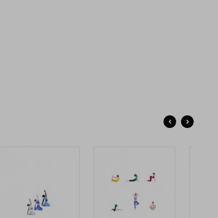
торию, в которых главным персонажем является человек.
да на меня накатывает вдохновение я погружаюсь с
ловой в свой бумажный мир будь то маленькая открытка
 большой постер". Ксения Олейник создаёт серии
бытийных работ, выполненные в технике ручной
пликации. Все работы идут в единичном экземпляре в
ии и далее не повторяются.