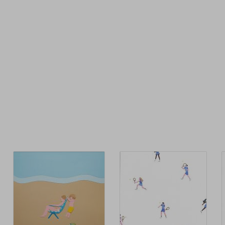
ис
Ког
го
или
со
ап
сер