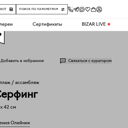
АБОТ
ПОИСК ПО ПАРАМЕТРАМ
алереи
Сертификаты
BIZAR LIVE
⬤
0
Добавить в избранное
Связаться с куратором
ллаж / ассамбляж
ерфинг
x
42
см
ения Олейник