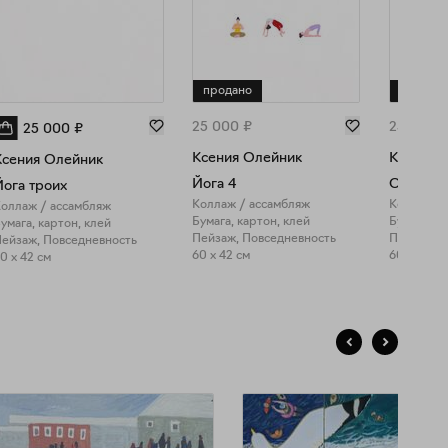
продано
продан
25 000
₽
25 000
25 000
₽
Ксения Олейник
Ксения 
Ксения Олейник
Йога 4
Отдыха
ога троих
Коллаж / ассамбляж
Коллаж /
оллаж / ассамбляж
Бумага, картон, клей
Бумага, к
умага, картон, клей
Пейзаж, Повседневность
Пейзаж, 
ейзаж, Повседневность
60 x 42 см
60 x 42 см
0 x 42 см