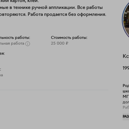
ий картон, клей.

ые в технике ручной аппликации. Все работы 
льность работы:
Стоимость работы:
льная работа
25 000
₽
ея:
Кс
19
:
ва
Ро
шко
МГ
дол
Раб
тян
РА
Пои
апп