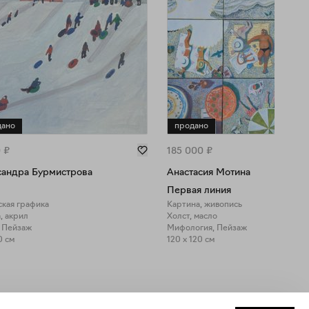
дано
продано
0
₽
185 000
₽
сандра Бурмистрова
Анастасия Мотина
Первая линия
ская графика
Картина, живопись
, акрил
Холст, масло
, Пейзаж
Мифология, Пейзаж
0 см
120 x 120 см
Закрыть