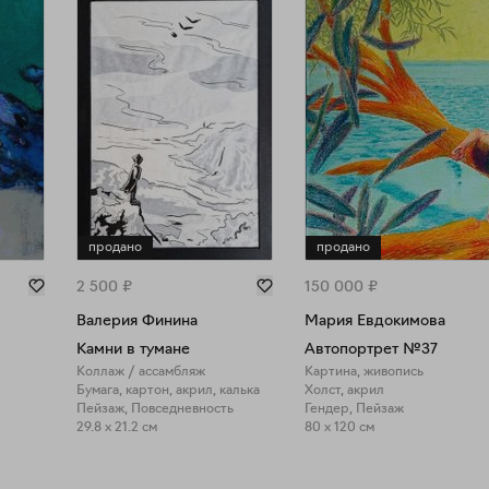
продано
продано
2 500
₽
150 000
₽
Валерия Финина
Мария Евдокимова
Камни в тумане
Автопортрет №37
Коллаж / ассамбляж
Картина, живопись
Бумага, картон, акрил, калька
Холст, акрил
Пейзаж, Повседневность
Гендер, Пейзаж
29.8 x 21.2 см
80 x 120 см