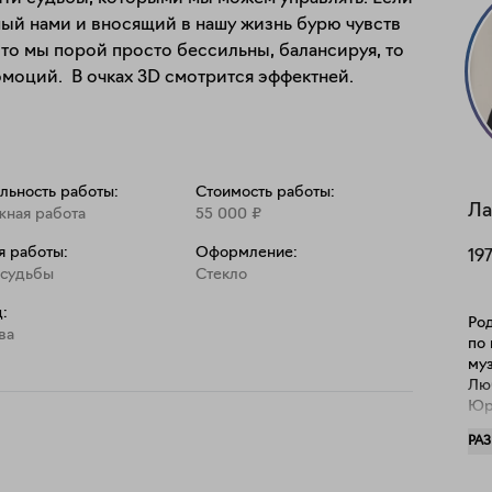
мый нами и вносящий в нашу жизнь бурю чувств 
то мы порой просто бессильны, балансируя, то 
эмоций.  В очках 3D смотрится эффектней.

льность работы:
Стоимость работы:
Ла
жная работа
55 000
₽
я работы:
Оформление:
19
 судьбы
Стекло
:
Род
ва
по 
муз
Лю
Юр
сай
РА
,"А
"Ко
зарис