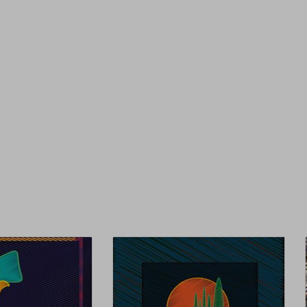
арт
Ка
фо