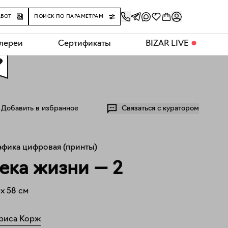
АБОТ
ПОИСК ПО ПАРАМЕТРАМ
алереи
Сертификаты
BIZAR LIVE
⬤
0
Добавить в избранное
Связаться с куратором
афика цифровая (принты)
ека жизни — 2
x
58
см
риса Корж