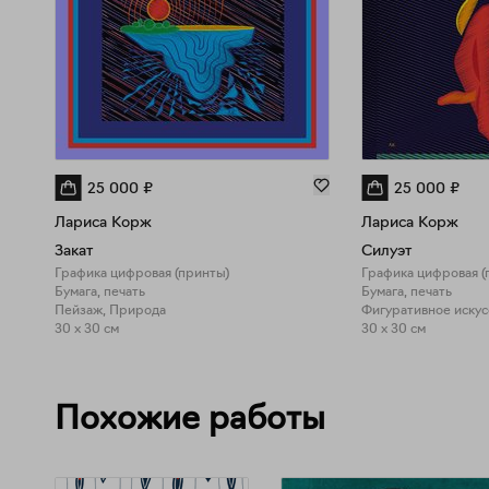
25 000
₽
25 000
₽
Лариса Корж
Лариса Корж
Закат
Силуэт
Графика цифровая (принты)
Графика цифровая (
Бумага, печать
Бумага, печать
Пейзаж, Природа
Фигуративное искус
30 x 30 см
30 x 30 см
Похожие работы