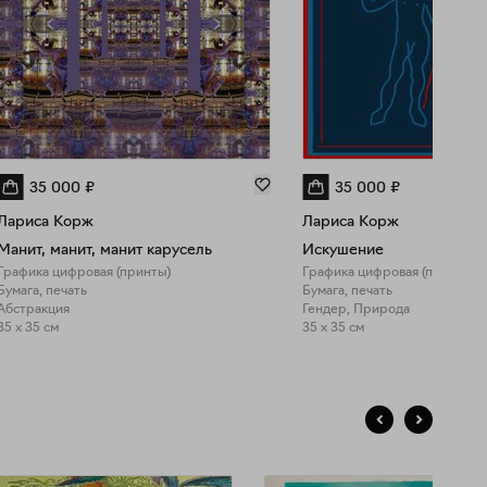
35 000
₽
35 000
₽
Лариса Корж
Лариса Корж
Манит, манит, манит карусель
Искушение
Графика цифровая (принты)
Графика цифровая (принты)
Бумага, печать
Бумага, печать
Абстракция
Гендер, Природа
35 x 35 см
35 x 35 см