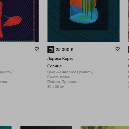
25 000
₽
Лариса Корж
Солнце
принты)
Графика цифровая (принты)
Бумага, печать
ство
Пейзаж, Природа
30 x 30 см