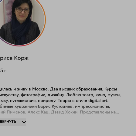
риса
Корж
75
г.
илась и живу в Москве. Два высших образования. Курсы
искусству, фотографии, дизайну. Люблю театр, кино, музеи,
ыку, путешествия, природу. Творю в стиле digital art.
бимые художники Борис Кустодиев, импрессионисты,
ий Пименов, Алекс Кац, Дэвид Хокни. Представлены на
те серии: "Вдохновившись картинами", "Квадраты"
ЗВЕРНУТЬ
бстрактные узоры", "Бассейн", "В душе", "По ту сторону",
ллажи", "Наслаждения", "Ассоциации", "Морские
овки", "Он и Она", "Соблазн". Участвовала в групповых