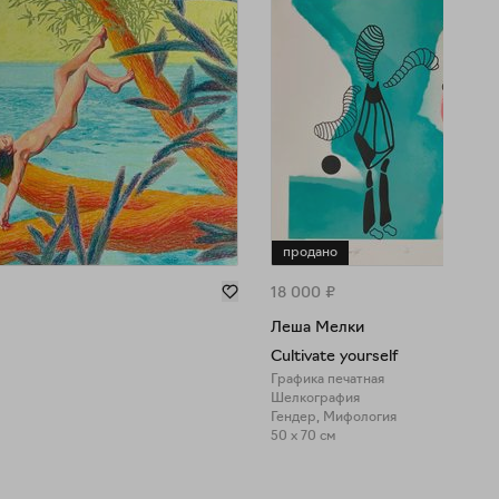
продано
18 000
₽
Леша Мелки
Cultivate yourself
Графика печатная
Шелкография
Гендер, Мифология
50 x 70 см