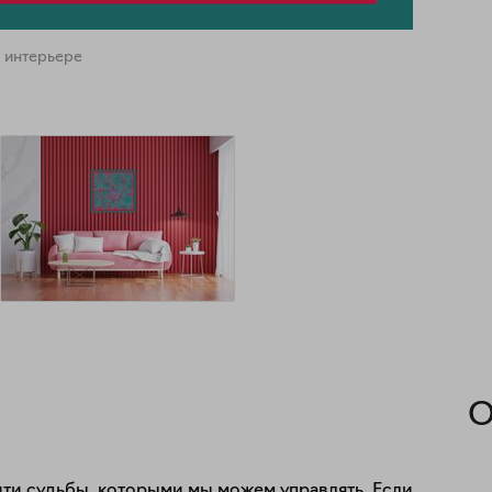
 интерьере
О
ити судьбы, которыми мы можем управлять. Если 