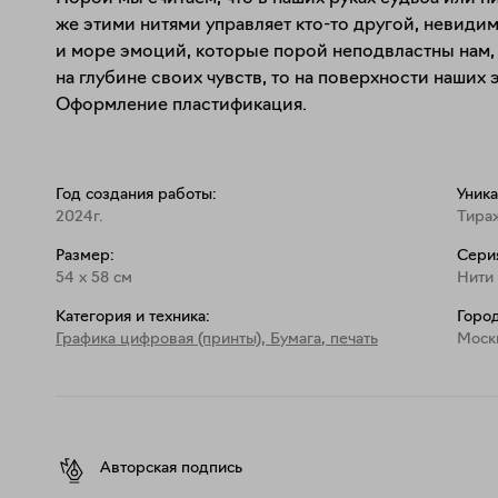
же этими нитями управляет кто-то другой, невиди
и море эмоций, которые порой неподвластны нам, 
на глубине своих чувств, то на поверхности наших 
Оформление пластификация.
Год создания работы:
Уника
2024г.
Тира
Размер:
Сери
54
x
58
см
Нити
Категория и техника:
Город
Графика цифровая (принты)
,
Бумага, печать
Моск
Авторская подпись