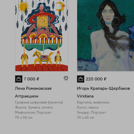
7 000
₽
220 000
₽
Лена Романовская
Игорь Крапарь-Щербаков
Аттракцион
Viridiana
Графика цифровая (принты)
Картина, живопись
Жикле: бумага, печать
Холст, масло
Мифология, Портрет
Гендер, Портрет
70 x 50 см
70 x 65 см