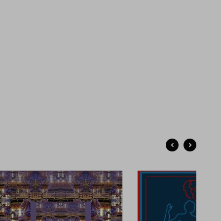
-выставках Москвы, Санкт-Петербурга, Красноярска,
зани, Калининграда. А также в международных конкурсах
тографии России и Америки.