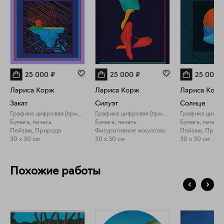
25 000
₽
25 000
₽
25 000
Лариса Корж
Лариса Корж
Лариса Кор
Закат
Силуэт
Солнце
Графика цифровая (принты)
Графика цифровая (принты)
Бумага, печать
Бумага, печать
Бумага, печать
Пейзаж, Природа
Фигуративное искусство
Пейзаж, Прир
30 x 30 см
30 x 30 см
30 x 30 см
Похожие работы