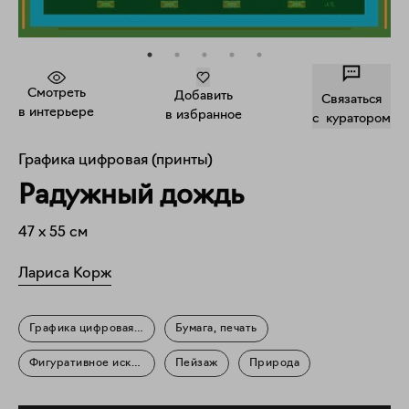
Смотреть
Добавить
Связаться
в интерьере
в избранное
c куратором
Графика цифровая (принты)
Радужный дождь
47
x
55
см
Лариса Корж
Графика цифровая (принты)
Бумага, печать
Фигуративное искусство
Пейзаж
Природа