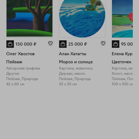
150 000
₽
25 000
₽
95 000
Олег Хвостов
Алан Хатагты
Елена Куроч
Пейзаж
Мороз и солнце
Цветочек ал
Авторская графика
Картина, живопись
Картина, живо
Другое
Дерево, масло
Холст, масло
Пейзаж, Природа
Пейзаж, Природа
Пейзаж, Повсе
42 x 60 см
35 x 35 см
100 x 100 см