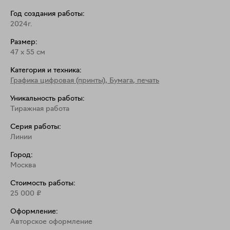
Возможные размеры работ промежуточные.

Год создания работы:
Цена рассчитывается для них отдельно. 

2024г.
Размер:
Оформление: пластификация или багет на 
47
x
55
см
фотобумаге Pearl Fujiflex.
Категория и техника:
Графика цифровая (принты)
,
Бумага, печать
Уникальность работы:
Тиражная работа
Серия работы:
Линии
Город:
Москва
Стоимость работы:
25 000
₽
Оформление:
Aвторское оформление