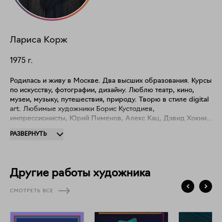
Лариса
Корж
1975
г.
Родилась и живу в Москве. Два высших образования. Курсы
по искусству, фотографии, дизайну. Люблю театр, кино,
музеи, музыку, путешествия, природу. Творю в стиле digital
art. Любимые художники Борис Кустодиев,
импрессионисты, Юрий Пименов, Алекс Кац, Дэвид Хокни.
Представлены на сайте серии: "Вдохновившись картинами",
РАЗВЕРНУТЬ
"Квадраты" ,"Абстрактные узоры", "Бассейн", "В душе", "По
ту сторону", "Коллажи", "Наслаждения", "Ассоциации",
"Морские зарисовки", "Он и Она", "Соблазн". Участвовала в
групповых арт-выставках Москвы, Санкт-Петербурга,
Другие работы художника
Красноярска, Казани, Калининграда. А также в
международных конкурсах фотографии России и Америки.
СМОТРЕТЬ ВСЕ