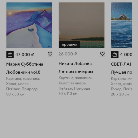
продано
26 000
₽
47 000
₽
4 000
₽
Никита Лобачёв
Мария Субботина
СВЕТ-ЛАНА
Летним вечером
Любовники vol.8
Лучшая поез
Картина, живопись
Картина, живопись
Картина, живо
Холст, темпера
Холст, масло
Холст, акрил
Пейзаж, Природа
Пейзаж, Природа
Город, Пейзаж
70 x 110 см
50 x 50 см
20 x 20 см