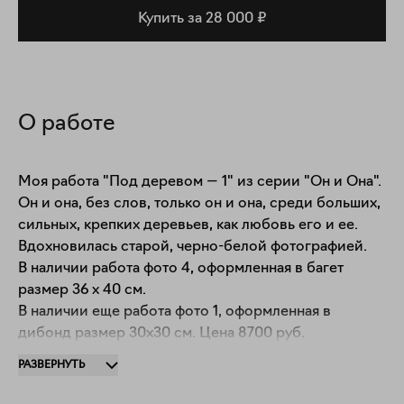
Купить за 28 000 ₽
О работе
Моя работа "Под деревом — 1" из серии "Он и Она". 

Он и она, без слов, только он и она, среди больших, 
сильных, крепких деревьев, как любовь его и ее.

Вдохновилась старой, черно-белой фотографией.

В наличии работа фото 4, оформленная в багет 
размер 36 х 40 см.

В наличии еще работа фото 1, оформленная в 
дибонд размер 30х30 см. Цена 8700 руб.

На выбор 1, 2, 3 или 4 тондо — варианты 
РАЗВЕРНУТЬ
оформления.

Оформление по запросу 5-7 дней, пластификация 