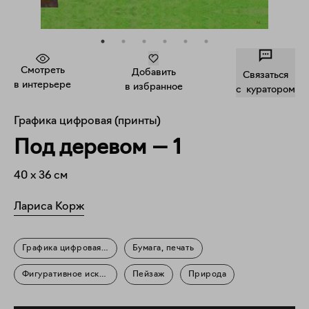
Смотреть
Добавить
Связаться
в интерьере
в избранное
c куратором
Графика цифровая (принты)
Под деревом — 1
40
x
36
см
Лариса Корж
Графика цифровая (принты)
Бумага, печать
Фигуративное искусство
Пейзаж
Природа