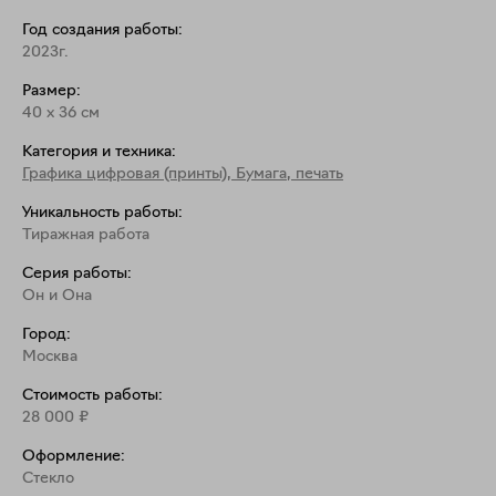
(алюминиевый композитный лист, фотобумага 
Год создания работы:
Fujicolor PEARL, акриловое стекло). Возможны 
2023г.
Размер:
40
x
36
см
Категория и техника:
Графика цифровая (принты)
,
Бумага, печать
Уникальность работы:
Тиражная работа
Серия работы:
Он и Она
Город:
Москва
Стоимость работы:
28 000
₽
Оформление:
Стекло