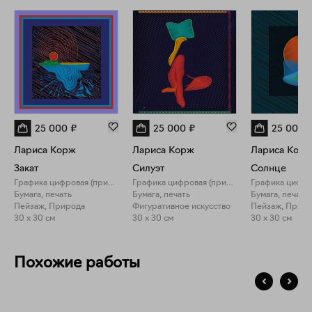
25 000
₽
25 000
₽
25 000
Лариса Корж
Лариса Корж
Лариса Кор
Закат
Силуэт
Солнце
Графика цифровая (принты)
Графика цифровая (принты)
Бумага, печать
Бумага, печать
Бумага, печать
Пейзаж, Природа
Фигуративное искусство
Пейзаж, Прир
30 x 30 см
30 x 30 см
30 x 30 см
Похожие работы