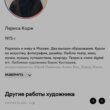
Лариса
Корж
1975
г.
Родилась и живу в Москве. Два высших образования. Курсы
по искусству, фотографии, дизайну. Люблю театр, кино,
музеи, музыку, путешествия, природу. Творю в стиле digital
art. Любимые художники Борис Кустодиев,
импрессионисты, Юрий Пименов, Алекс Кац, Дэвид Хокни.
Представлены на сайте серии: "Вдохновившись картинами",
РАЗВЕРНУТЬ
"Квадраты" ,"Абстрактные узоры", "Бассейн", "В душе", "По
ту сторону", "Коллажи", "Наслаждения", "Ассоциации",
"Морские зарисовки", "Он и Она", "Соблазн". Участвовала в
групповых арт-выставках Москвы, Санкт-Петербурга,
Другие работы художника
Красноярска, Казани, Калининграда. А также в
международных конкурсах фотографии России и Америки.
СМОТРЕТЬ ВСЕ