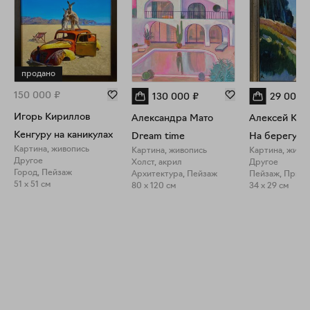
Акварели выставлялись на московских выставках и
фестивалях в Польше, Дальнем Востоке и Украине. Картины
находятся в частных коллекциях в России и Европы. Член
Союза Акварелистов России.
продано
150 000
₽
130 000
₽
29 000
Игорь Кириллов
Александра Мато
Алексей Кро
Кенгуру на каникулах
Dream time
Картина, живопись
Картина, живопись
Картина, живо
Другое
Холст, акрил
Другое
Город, Пейзаж
Архитектура, Пейзаж
Пейзаж, Прир
51 x 51 см
80 x 120 см
34 x 29 см