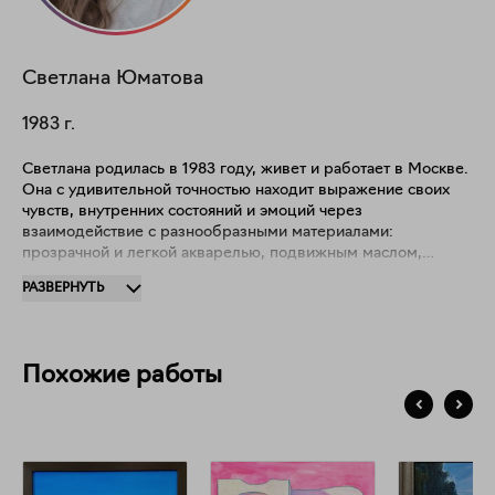
Светлана
Юматова
1983
г.
Светлана родилась в 1983 году, живет и работает в Москве.
Она с удивительной точностью находит выражение своих
чувств, внутренних состояний и эмоций через
взаимодействие с разнообразными материалами:
прозрачной и легкой акварелью, подвижным маслом,
матовой темперой, бархатной масляной пастелью. В
РАЗВЕРНУТЬ
настоящее время Светлана отдает предпочтение
пейзажному жанру и его влиянию на глубокое состояние
человека. "В своем творчестве я стремлюсь запечатлеть
красками мгновение окружающего мира, подчеркнуть его
Похожие работы
особенность! Меня завораживает изменчивость и живость
природы, вдохновляют путешествия, горы, хвойные
деревья, цветы. Я благодарна возможности делиться своим
искусством с людьми!" Участница групповых выставок,
фестивалей, в том числе, международных проектов -
финалист фестиваля акварели в Польше 2021 года.