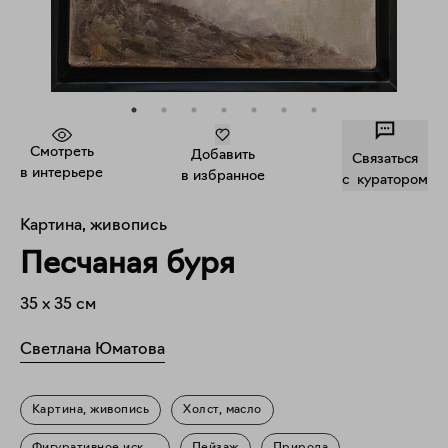
Смотреть
Добавить
Связаться
в интерьере
в избранное
c куратором
Картина, живопись
Песчаная буря
35
x
35
см
Светлана Юматова
Картина, живопись
Холст, масло