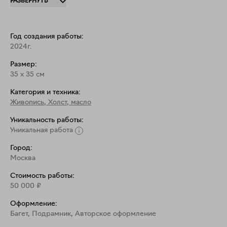
РАЗВЕРНУТЬ
35х35 см с глубиной 5 см.

Обращаю ваше внимание, что работа не будет 
Год создания работы:
2024г.
Размер:
35
x
35
см
Категория и техника:
Живопись
,
Холст, масло
Уникальность работы:
Уникальная работа
Город:
Москва
Стоимость работы:
50 000
₽
Оформление:
Багет, Подрамник, Aвторское оформление