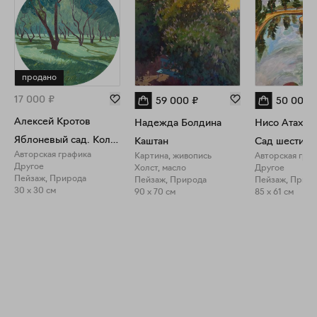
продано
17 000
₽
59 000
₽
50 000
Алексей Кротов
Надежда Болдина
Нисо Атахан
Яблоневый сад. Коломенское
Каштан
Авторская графика
Картина, живопись
Авторская гра
Другое
Холст, масло
Другое
Пейзаж, Природа
Пейзаж, Природа
Пейзаж, Прир
30 x 30 см
90 x 70 см
85 x 61 см