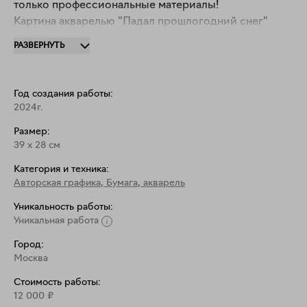
только профессиональные материалы!

Картина акварелью "Падал прошлогодний снег" 
украсит ваш дом и станет чудесным подарком!

РАЗВЕРНУТЬ
Размер 28х39см
Год создания работы:
2024г.
Размер:
39
x
28
см
Категория и техника:
Авторская графика
,
Бумага, акварель
Уникальность работы:
Уникальная работа
Город:
Москва
Стоимость работы:
12 000
₽