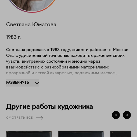
Светлана
Юматова
1983
г.
Светлана родилась в 1983 году, живет и работает в Москве.
Она с удивительной точностью находит выражение своих
чувств, внутренних состояний и эмоций через
взаимодействие с разнообразными материалами:
прозрачной и легкой акварелью, подвижным маслом,
матовой темперой, бархатной масляной пастелью. В
РАЗВЕРНУТЬ
настоящее время Светлана отдает предпочтение
пейзажному жанру и его влиянию на глубокое состояние
человека. "В своем творчестве я стремлюсь запечатлеть
красками мгновение окружающего мира, подчеркнуть его
Другие работы художника
особенность! Меня завораживает изменчивость и живость
природы, вдохновляют путешествия, горы, хвойные
СМОТРЕТЬ ВСЕ
деревья, цветы. Я благодарна возможности делиться своим
искусством с людьми!" Участница групповых выставок,
фестивалей, в том числе, международных проектов -