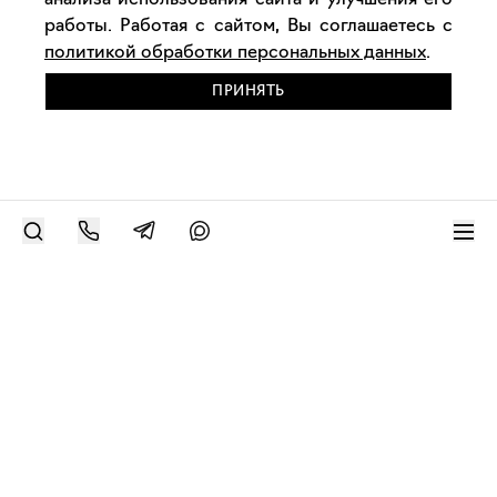
анализа использования сайта и улучшения его
работы. Работая с сайтом, Вы соглашаетесь с
политикой обработки персональных данных
.
ПРИНЯТЬ
РАЗМЕСТИТЬ РАБОТУ
Современное искусство онлайн
support@bizar.art
ИНН: 9703021385
ОГРН: 1207700425602
КПП: 770301001