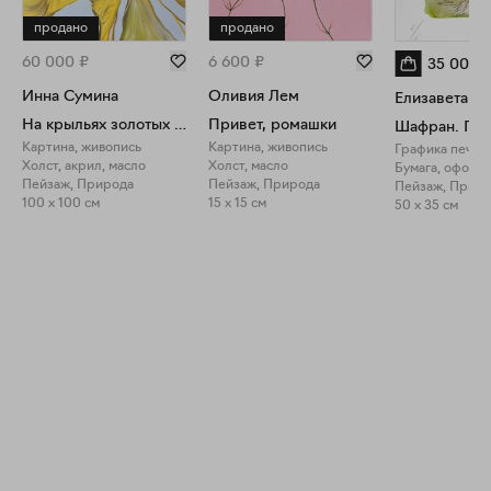
продано
продано
60 000
₽
6 600
₽
35 000
Инна Сумина
Оливия Лем
Елизавета В
На крыльях золотых ветров
Привет, ромашки
Картина, живопись
Картина, живопись
Графика печат
Холст, акрил, масло
Холст, масло
Бумага, офорт
Пейзаж, Природа
Пейзаж, Природа
Пейзаж, Прир
100 x 100 см
15 x 15 см
50 x 35 см