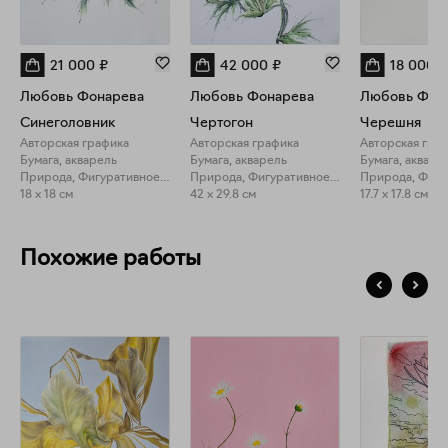
21 000
₽
42 000
₽
18 000
₽
Любовь Фонарева
Любовь Фонарева
Любовь Фон
Синеголовник
Чертогон
Черешня
Авторская графика
Авторская графика
Авторская гра
Бумага, акварель
Бумага, акварель
Бумага, акваре
Природа, Фигуративное искусство
Природа, Фигуративное искусство
18 x 18 см
42 x 29.8 см
17.7 x 17.8 см
Похожие работы