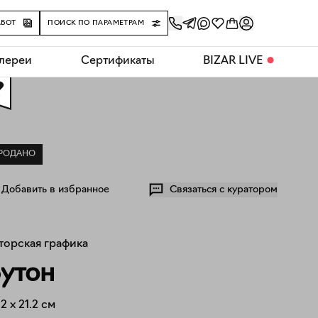
АБОТ
ПОИСК ПО ПАРАМЕТРАМ
алереи
Сертификаты
BIZAR LIVE
⬤
0
РОДАНО
Добавить в избранное
Связаться с куратором
торская графика
утон
.2
x
21.2
см