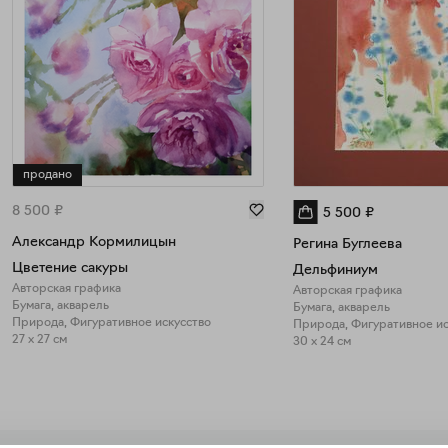
продано
8 500
₽
5 500
₽
Александр Кормилицын
Регина Буглеева
Цветение сакуры
Дельфиниум
Авторская графика
Авторская графика
Бумага, акварель
Бумага, акварель
Природа, Фигуративное искусство
Природа, Фигуративное ис
27 x 27 см
30 x 24 см