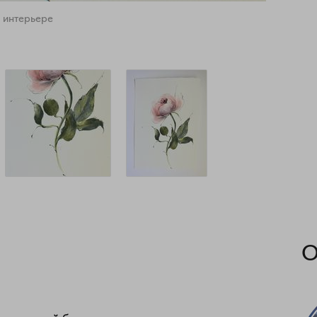
 интерьере
О