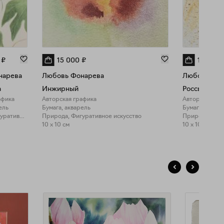
₽
15 000
₽
18 000
нарева
Любовь Фонарева
Любовь Фо
а
Инжирный
Россыпь (3)
афика
Авторская графика
Авторская гр
ель
Бумага, акварель
Бумага, аквар
Природа, Фигуративное искусство
Природа, Фигуративное искусство
Природа, Фиг
10 x 10 см
10 x 10 см