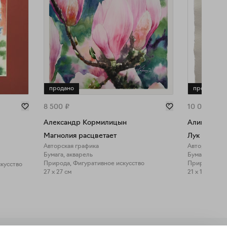
продано
продано
8 500
₽
10 000
₽
Александр Кормилицын
Алина Бро
Магнолия расцветает
Лук
Авторская графика
Авторская гр
Бумага, акварель
Бумага, граф
Природа, Фигуративное искусство
кусство
27 x 27 см
21 x 15 см
Закрыть