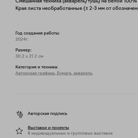
Смешанная техника (акварель/тушь) на белой 100% 
Края листа необработанные (± 2-3 мм от обозначен
Год создания работы:
2024г.
Размер:
30.2
x
21.2
см
Категория и техника:
Авторская графика
,
Бумага, акварель
Авторская подпись
Выставки и проекты
8 индивидуальных и групповых выставок