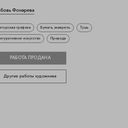
бовь Фонарева
вторская графика
Бумага, акварель
Тушь
игуративное искусство
Природа
РАБОТА ПРОДАНА
Другие работы художника