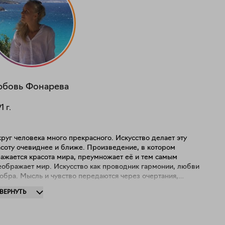
юбовь
Фонарева
91
г.
руг человека много прекрасного. Искусство делает эту
асоту очевиднее и ближе. Произведение, в котором
ражается красота мира, преумножает её и тем самым
еображает мир. Искусство как проводник гармонии, любви
обра. Мысль и чувство передаются через очертания,
нии и формы изображаемых предметов – привычные
ЗВЕРНУТЬ
разы цветов и растений как символ, ощущение
красного вокруг.