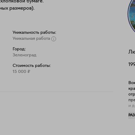
хлопковой бумаге.

ных размеров).
Уникальность работы:
Уникальная работа
Город:
Л
Зеленоград
19
Стоимость работы:
15 000
₽
Вок
кр
от
пр
и д
ли
РА
об
пре