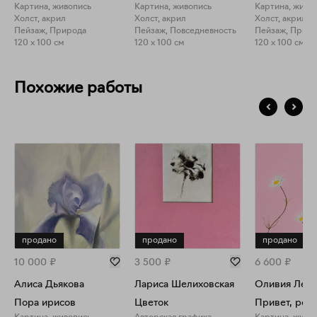
Картина, живопись
Картина, живопись
Картина, живо
Холст, акрил
Холст, акрил
Холст, акрил
Пейзаж, Природа
Пейзаж, Повседневность
Пейзаж, Прир
120 x 100 см
120 x 100 см
120 x 100 см
Похожие работы
продано
продано
продано
10 000
₽
3 500
₽
6 600
₽
Алиса Дьякова
Лариса Шелиховская
Оливия Лем
Пора ирисов
Цветок
Привет, ром