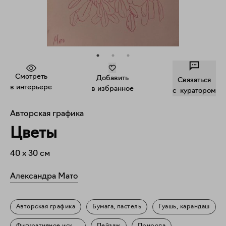
Смотреть
Добавить
Связаться
в интерьере
в избранное
c куратором
Авторская графика
Цветы
40
x
30
см
Александра Мато
Авторская графика
Бумага, пастель
Гуашь, карандаш