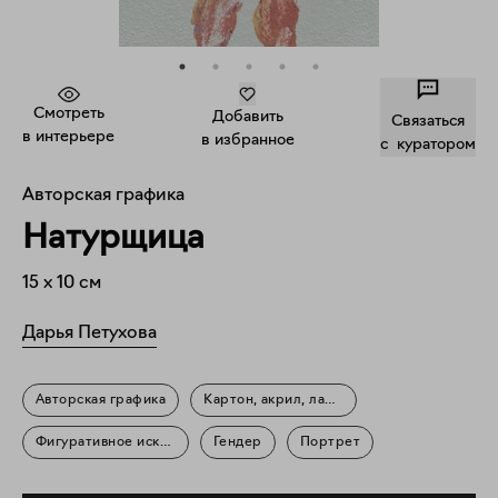
Смотреть
Добавить
Связаться
в интерьере
в избранное
c куратором
Авторская графика
Натурщица
15
x
10
см
Дарья Петухова
Авторская графика
Картон, акрил, лак, линер
Фигуративное искусство
Гендер
Портрет