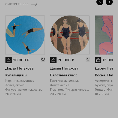
СМОТРЕТЬ ВСЕ
20 000
₽
20 000
₽
15 000
₽
Дарья Петухова
Дарья Петухова
Дарья Петух
Купальщицы
Балетный класс
Весна. Нату
Картина, живопись
Картина, живопись
Авторская гра
Холст, акрил
Холст, акрил
Бумага, акрил
Фигуративное искусство
Портрет, Фигуративное искусство
20 x 20 см
20 x 20 см
18 x 18 см