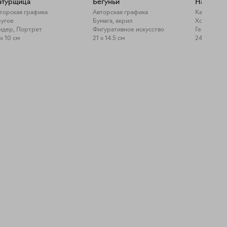
атурщица
Бегуньи
Натурщи
торская графика
Авторская графика
Картина, 
угое
Бумага, акрил
Холст, акр
ндер, Портрет
Фигуративное искусство
Гендер, П
 x 10 см
21 x 14.5 см
24 x 18 см