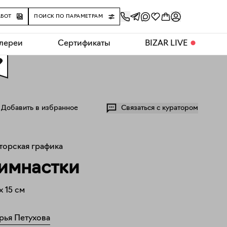
АБОТ
ПОИСК ПО ПАРАМЕТРАМ
алереи
Сертификаты
BIZAR LIVE
⬤
0
Добавить в избранное
Связаться с куратором
торская графика
имнастки
x
15
см
рья Петухова