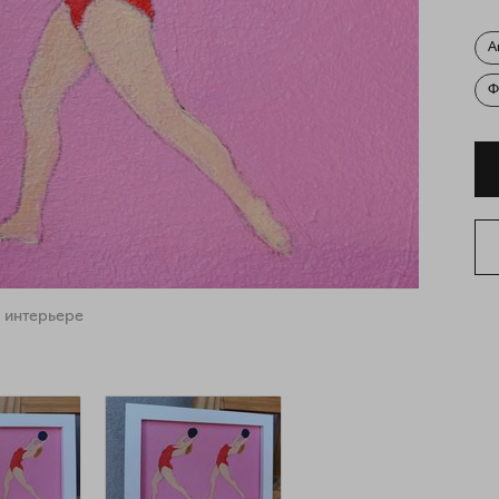
А
Ф
 интерьере