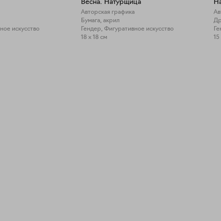
Весна. Натурщица
Н
Авторская графика
Ав
Бумага, акрил
Др
ное искусство
Гендер, Фигуративное искусство
Ге
18 x 18 см
15