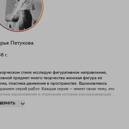
рья
Петухова
88
г.
творческом стиле исследую фигуративное направление,
новной предмет моего творчества женская фигура ее
рма, пластика движения в пространстве. Вдохновляюсь
ем серий работ. Каждая серия — имеет свою тему, это
точник вдохновения и отдельная история рассказывающая о
их наблюдениях, размышлениях.
ЗВЕРНУТЬ