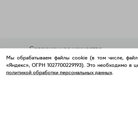
Современное искусство
онлайн
Мы обрабатываем файлы cookie (в том числе, файл
«Яндекс», ОГРН 1027700229193). Это необходимо в це
политикой обработки персональных данных
.
support@bizar.art
О нас
ИНН: 9703021385
О BIZAR
ОГРН: 1207700425602
Подключиться к BIZAR
КПП: 770301001
Журнал