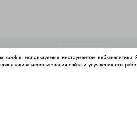
РАЗМЕСТИТЬ РАБОТУ
ы cookie, используемые инструментом веб-аналитики
лях анализа использования сайта и улучшения его работ
Каталог
Сервис
Работы
Консультация с куратором
Художники
Правила сервиса
Галереи
Правила акции "Промокод"
Оплата и доставка
Правила подарочного сертификат
Оформление работ