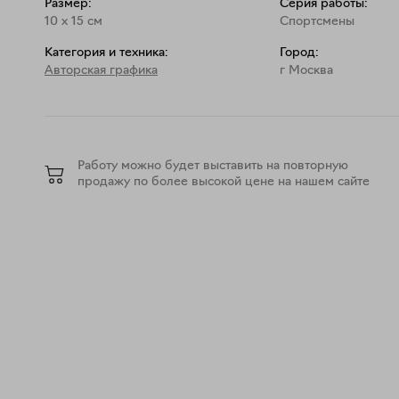
Размер:
Серия работы:
10
x
15
см
Спортсмены
Категория и техника:
Город:
Авторская графика
г Москва
Работу можно будет выставить на повторную
продажу по более высокой цене на нашем сайте