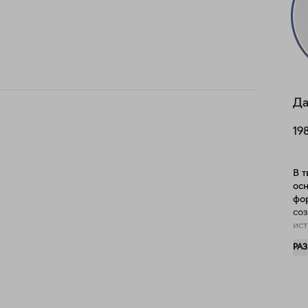
Да
19
В 
ос
фо
создани
ис
мо
РА