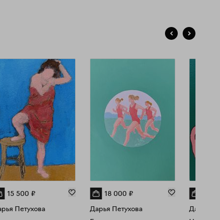
15 500
₽
18 000
₽
32 0
рья Петухова
Дарья Петухова
Дарья Пе