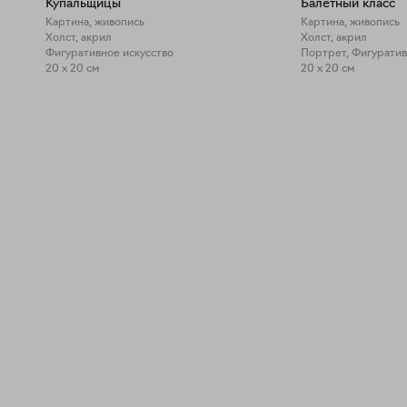
Купальщицы
Балетный класс
Картина, живопись
Картина, живопись
Холст, акрил
Холст, акрил
Фигуративное искусство
Портрет, Фигуратив
20 x 20 см
20 x 20 см