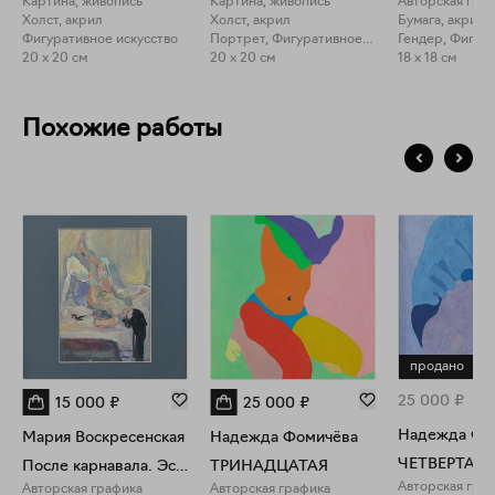
Картина, живопись
Картина, живопись
Авторская гра
Холст, акрил
Холст, акрил
Бумага, акрил
Фигуративное искусство
Портрет, Фигуративное искусство
20 x 20 см
20 x 20 см
18 x 18 см
Похожие работы
продано
25 000
₽
15 000
₽
25 000
₽
Надежда Фо
Мария Воскресенская
Надежда Фомичёва
ЧЕТВЕРТАЯ 
После карнавала. Эскиз
ТРИНАДЦАТАЯ
Авторская гра
Авторская графика
Авторская графика