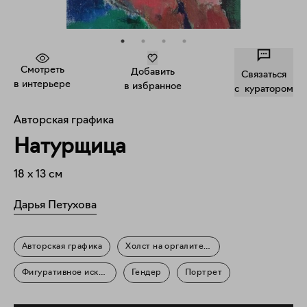
Смотреть
Добавить
Связаться
в интерьере
в избранное
c куратором
Авторская графика
Натурщица
18
x
13
см
Дарья Петухова
Авторская графика
Холст на оргалите, акрил, лак
Фигуративное искусство
Гендер
Портрет