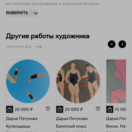
это источник вдохновения и отдельная история
рассказывающая о моих наблюдениях, размышлениях.
РАЗВЕРНУТЬ
Другие работы художника
СМОТРЕТЬ ВСЕ
20 000
₽
20 000
₽
15 000
₽
Дарья Петухова
Дарья Петухова
Дарья Петух
Купальщицы
Балетный класс
Весна. Нату