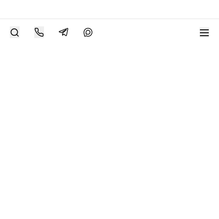
РАЗМЕСТИТЬ РАБОТУ
Современное искусство онлайн
support@bizar.art
ИНН: 9703021385
ОГРН: 1207700425602
КПП: 770301001
О нас
О BIZAR
Подключиться к BIZAR
Журнал