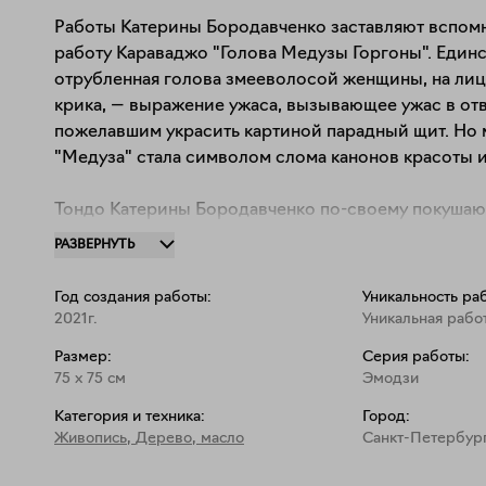
Работы Катерины Бородавченко заставляют вспомн
работу Караваджо "Голова Медузы Горгоны". Единст
отрубленная голова змееволосой женщины, на лиц
крика, — выражение ужаса, вызывающее ужас в отв
пожелавшим украсить картиной парадный щит. Но м
"Медуза" стала символом слома канонов красоты и
Тондо Катерины Бородавченко по-своему покушают
женщины. Крупные планы обнажают дефекты и несо
РАЗВЕРНУТЬ
прекрасных лиц. В стремлении быть понятыми гер
с максимальной наглядностью, совсем не заботясь
Год создания работы:
Уникальность ра
пронзительный крик, лицо-возбужденный взгляд, —
2021г.
Уникальная рабо
эмодзи. В мессенджерах мы легко понимаем язык эт
Размер:
Серия работы:
достаточно просто получить или отправить эмодзи
75
x
75
см
Эмодзи
эмодзи, созданные Катериной, не обозначают эмоци
Категория и техника:
Город:
транслируют их зрителю, взывая к сопереживанию: 
Живопись
,
Дерево, масло
Санкт-Петербур
ужасным, нужно вырваться во внешний мир, дефор
гармонию тондо.
