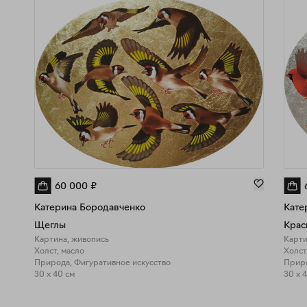
60 000
₽
Катерина Бородавченко
Кате
Щеглы
Крас
Картина, живопись
Карти
Холст, масло
Холст
Природа, Фигуративное искусство
Приро
30 x 40 см
30 x 