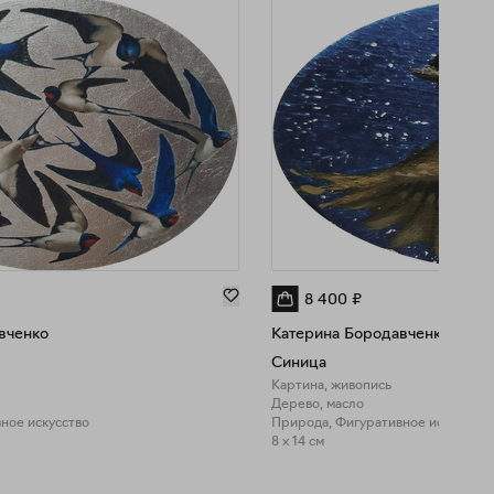
8 400
₽
вченко
Катерина Бородавченко
Синица
Картина, живопись
Дерево, масло
ное искусство
Природа, Фигуративное искусство
8 x 14 см