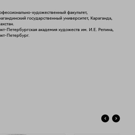
опы и Азии. А также в коллекциях художественного
ея Дафен (Шэньчжэнь, Китай), Нового музея Аслана
офессионально-художественный факультет,
оева (Санкт-Петербург).
агандинский государственный университет, Караганда,
ахстан.
кт-Петербургская академия художеств им. И.Е. Репина,
нкт-Петербург.