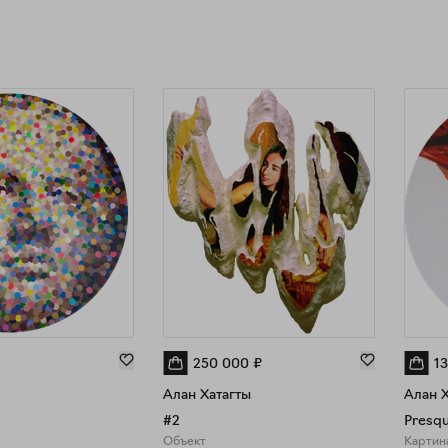
250 000
₽
1
Алан Хатагты
Алан Х
#2
Presqu
Объект
Картин