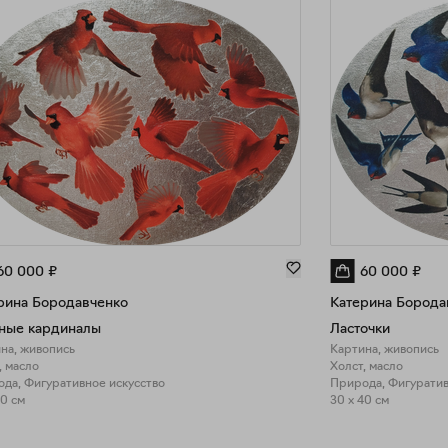
60 000
₽
60 000
₽
рина Бородавченко
Катерина Борода
ные кардиналы
Ласточки
на, живопись
Картина, живопись
, масло
Холст, масло
да, Фигуративное искусство
Природа, Фигуратив
40 см
30 x 40 см