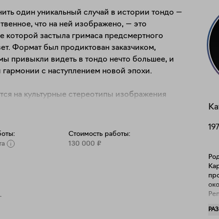
ить один уникальный случай в истории тондо — 
венное, что на ней изображено, — это 
е которой застыла гримаса предсмертного 
ет. Формат был продиктован заказчиком, 
ы привыкли видеть в тондо нечто большее, и 
 гармонии с наступлением новой эпохи.

ся на культурные стереотипы изображения 
вершенства, мимика искажает черты 
Ка
оини выражают свое эмоциональное состояние 
19
 о привлекательности. Лицо-улыбка, лицо-
боты:
Стоимость работы:
 художница создает свой личный каталог 
та
130 000
₽
их схематичных картинок: иногда нам 
Род
, чтобы коммуникация состоялась. Но живые 
Ка
пр
и, не сообщают о них, а настойчиво 
ок
чтобы вызвать ужас, нужно стать чем-то 
Ре
г
мировать его и себя, нарушить возвышенную 
Петербурге. 
РА
Рос