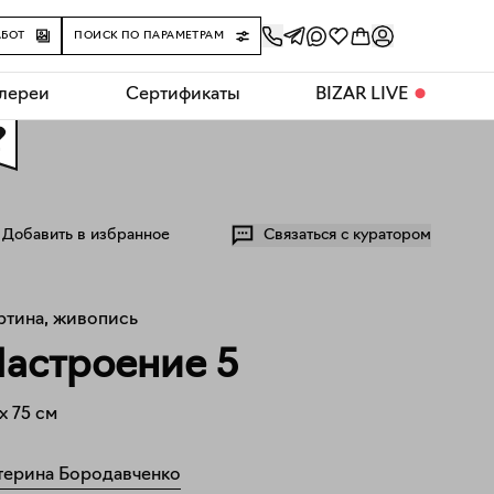
АБОТ
ПОИСК ПО ПАРАМЕТРАМ
алереи
Сертификаты
BIZAR LIVE
⬤
0
Добавить в избранное
Связаться с куратором
ртина, живопись
астроение 5
x
75
см
терина Бородавченко