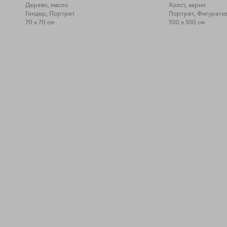
Дерево, масло
Холст, акрил
Гендер, Портрет
Портрет, Фигуратив
70 x 70 см
100 x 100 см