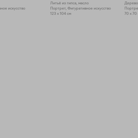
Литьё из гипса, масло
Дерево
ное искусство
Портрет, Фигуративное искусство
Портре
123 x 104 см
70 x 70