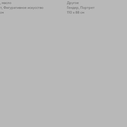
, масло
Другое
т, Фигуративное искусство
Гендер, Портрет
 см
110 x 88 см