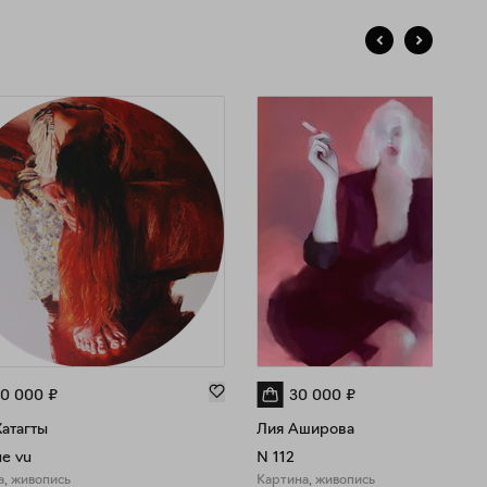
30 000
₽
30 000
₽
атагты
Лия Аширова
e vu
N 112
а, живопись
Картина, живопись