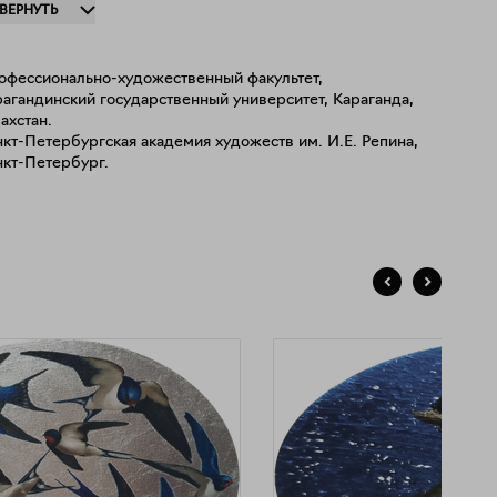
ЗВЕРНУТЬ
сии). Работы находятся в частных коллекциях России,
опы и Азии. А также в коллекциях художественного
ея Дафен (Шэньчжэнь, Китай), Нового музея Аслана
офессионально-художественный факультет,
оева (Санкт-Петербург).
агандинский государственный университет, Караганда,
ахстан.
кт-Петербургская академия художеств им. И.Е. Репина,
нкт-Петербург.