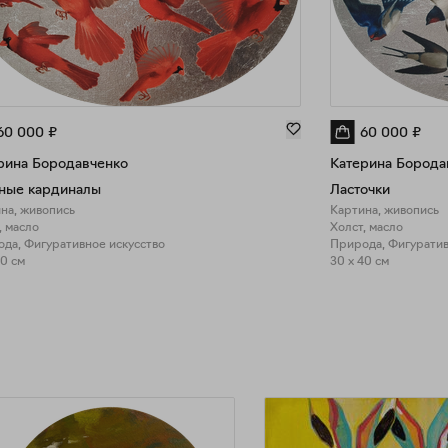
60 000
₽
60 000
₽
рина Бородавченко
Катерина Борода
ные кардиналы
Ласточки
на, живопись
Картина, живопись
, масло
Холст, масло
да, Фигуративное искусство
Природа, Фигуратив
40 см
30 x 40 см