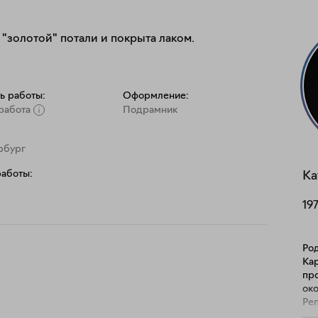
"золотой" потали и покрыта лаком.
ь работы:
Оформление:
работа
Подрамник
рбург
работы:
Ка
19
Род
Ка
пр
ок
Ре
Петербурге. 