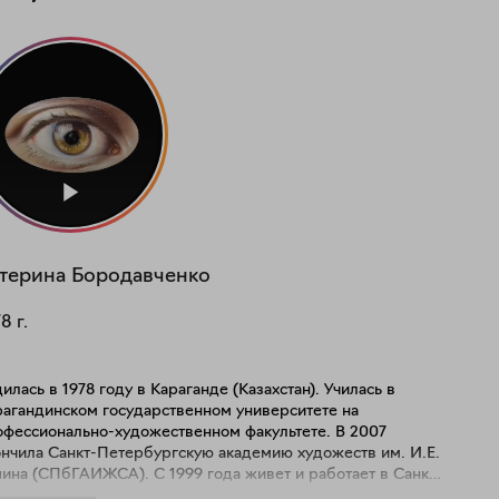
терина
Бородавченко
78
г.
илась в 1978 году в Караганде (Казахстан). Училась в
рагандинском государственном университете на
офессионально-художественном факультете. В 2007
ончила Санкт-Петербургскую академию художеств им. И.Е.
пина (СПбГАИЖСА). С 1999 года живет и работает в Санкт-
Член ТСХР (Творческого Союза Художников