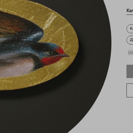
Ка
К
Д
П
см