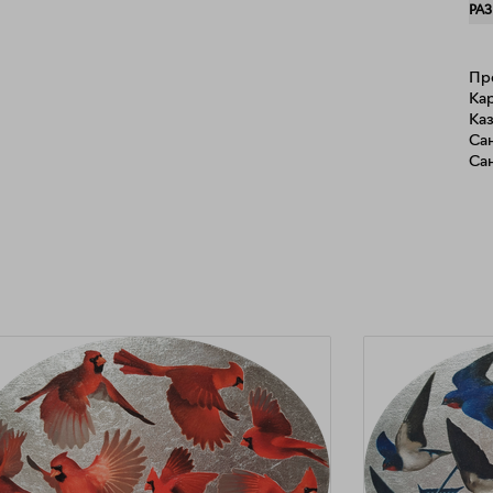
РА
Рос
США, Евр
муз
Пр
Чех
Кар
Каз
Сан
Са