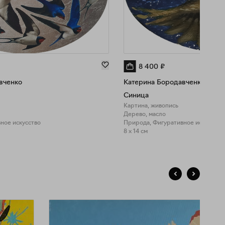
8 400
₽
вченко
Катерина Бородавченко
Синица
Картина, живопись
Дерево, масло
ное искусство
Природа, Фигуративное искусство
8 x 14 см