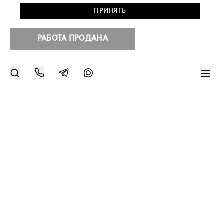
ПРИНЯТЬ
РАБОТА ПРОДАНА
РАЗМЕСТИТЬ РАБОТУ
Другие работы художника
Современное искусство онлайн
support@bizar.art
ИНН: 9703021385
ОГРН: 1207700425602
КПП: 770301001
О нас
О BIZAR