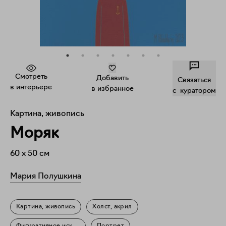
Смотреть
Добавить
Связаться
в интерьере
в избранное
c куратором
Картина, живопись
Моряк
60
x
50
см
Мария Полушкина
Картина, живопись
Холст, акрил