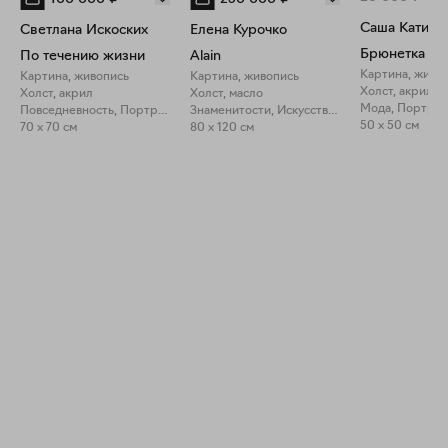
Саша Катина
Светлана Искоских
Елена Курочко
По течению жизни
Alain
Картина, живо
Картина, живопись
Картина, живопись
Холст, акрил
Холст, акрил
Холст, масло
Мода, Портрет
Повседневность, Портрет
Знаменитости, Искусство про искусство
50 x 50 см
70 x 70 см
80 x 120 см