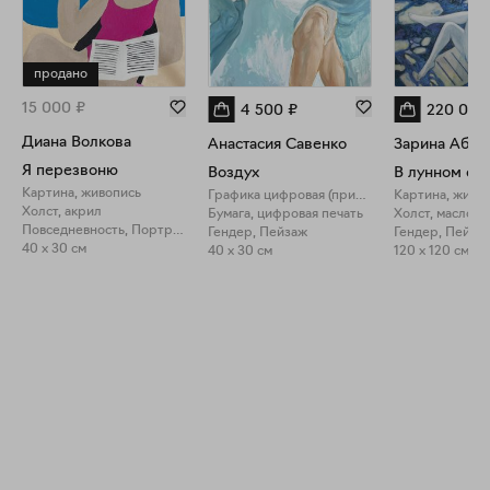
продано
15 000
₽
4 500
₽
220 000
Диана Волкова
Анастасия Савенко
Зарина Абис
Я перезвоню
Воздух
В лунном си
Картина, живопись
Графика цифровая (принты)
Картина, живо
Холст, акрил
Бумага, цифровая печать
Холст, масло
Повседневность, Портрет
Гендер, Пейзаж
Гендер, Пейза
40 x 30 см
40 x 30 см
120 x 120 см