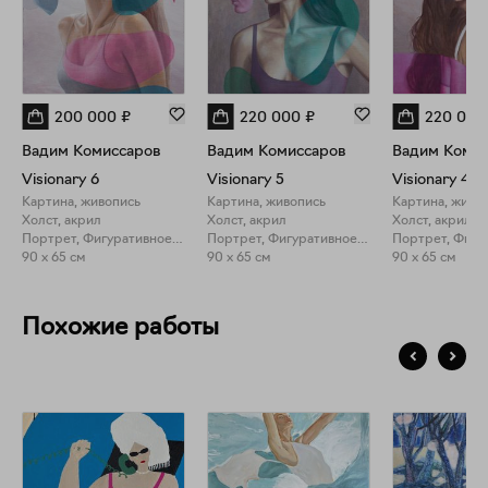
200 000
₽
220 000
₽
220 000
Вадим Комиссаров
Вадим Комиссаров
Вадим Комис
Visionary 6
Visionary 5
Visionary 4
Картина, живопись
Картина, живопись
Картина, живо
Холст, акрил
Холст, акрил
Холст, акрил
Портрет, Фигуративное искусство
Портрет, Фигуративное искусство
90 x 65 см
90 x 65 см
90 x 65 см
Похожие работы