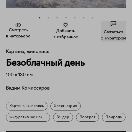
Смотреть
Добавить
Связаться
в интерьере
в избранное
c куратором
Картина, живопись
Безоблачный день
100
x
130
см
Вадим Комиссаров
Картина, живопись
Холст, акрил
Фигуративное искусство
Гендер
Портрет
Природа