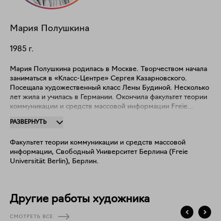
Мария
Полушкина
1985
г.
Мария Полушкина родилась в Москве. Творчеством начала
заниматься в «Класс-Центре» Сергея Казарновского.
Посещала художественный класс Лены Будиной. Несколько
лет жила и училась в Германии. Окончила факультет теории
коммуникации и средств массовой информации Freie
Universität Berlin (Свободный университет Берлина). С 2011
РАЗВЕРНУТЬ
года живёт в Москве. Выпустила две книги: «Между нами»
(2016) и «Женщины внутри женщины» (2024) в соавторстве
Факультет теории коммуникации и средств массовой
с поэтом Анной Аркатовой, в которых гармонично
информации, Свободный Университет Берлина (Freie
сочетаются стихи поэта и картины художницы. Мария
Universität Berlin), Берлин.
активно выставляется на разных площадках России и
Европы: Дом-музей Марины Цветаевой (Москва), Галерея
на Трубной (Выставочные залы Москвы), Культурный центр
«Артишок», ЗДЕСЬ на Таганке (Москва), Центр дизайна
Другие работы художника
ARTPLAY (Москва), дизайн-завод FLACON (Москва), The
Heinz Julen Art Gallery (Швейцария), Het Glazen Huis
СМОТРЕТЬ ВСЕ
(Нидерланды), 48 Stunden Neukölln (Германия), Copelouzos