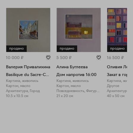
продано
продано
продано
10 000
₽
5 500
₽
16 500
₽
Валерия Привалихина
Алина Буглеева
Оливия Лем
Basilique du Sacre-Coeur de Montmartre
Дом напротив 16:00
Закат в горо
Картина, живопись
Картина, живопись
Картина, живо
Картон, масло
Картон, масло
Другое
Архитектура, Город
Повседневность, Фигуративное искусство
Архитектура, 
10.5 x 10.5 см
21 x 20 см
40 x 50 см