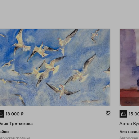
18 000
₽
15 0
лия Третьякова
Антон Ку
айки
Без назв
вторская графика
Авторская