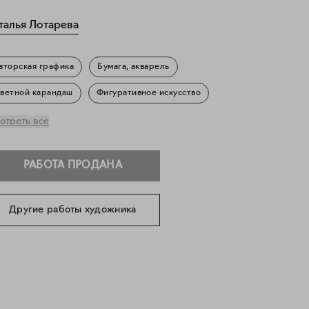
талья Лотарева
вторская графика
Бумага, акварель
ветной карандаш
Фигуративное искусство
овседневность
отреть все
РАБОТА ПРОДАНА
Другие работы художника