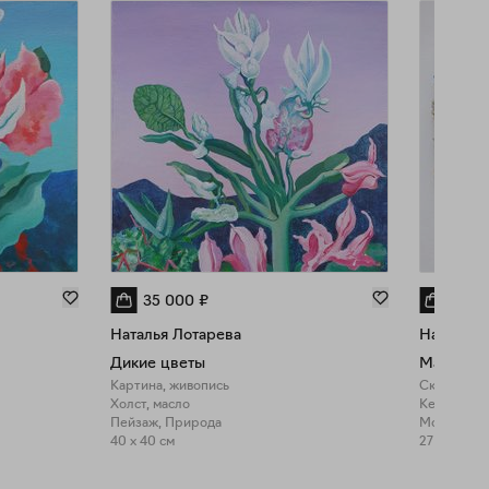
35 000
₽
15 0
Наталья Лотарева
Наталья 
Дикие цветы
Маска цв
Картина, живопись
Скульптур
Холст, масло
Керамика, 
Пейзаж, Природа
Мода, При
40 x 40 см
27 x 22 см