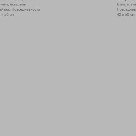
умага, акварель
Бумага, ак
ейзаж, Повседневность
Повседнев
 x 56 см
42 x 60 см