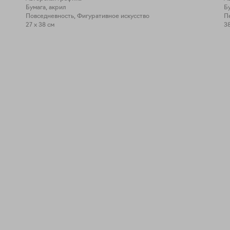
Бумага, акрил
Б
Повседневность, Фигуративное искусство
П
27 x 38 см
38