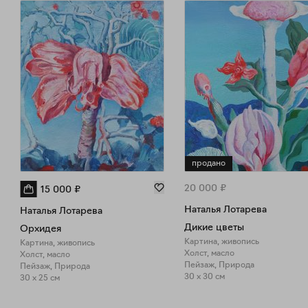
продано
20 000
₽
15 000
₽
Наталья Лотарева
Наталья Лотарева
Дикие цветы
Орхидея
Картина, живопись
Картина, живопись
Холст, масло
Холст, масло
Пейзаж, Природа
Пейзаж, Природа
30 x 30 см
30 x 25 см