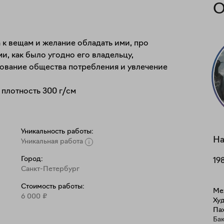
О
к вещам и желание обладать ими, про 
, как было угодно его владельцу, 
ование общества потребления и увлечение 
плотность 300 г/см
Уникальность работы:
На
Уникальная работа
Город:
19
Санкт-Петербург
Стоимость работы:
Ме
6 000
₽
Худ
Пах
Бакштейна. И