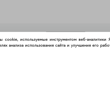
РАЗМЕСТИТЬ РАБОТУ
ы cookie, используемые инструментом веб-аналитики
лях анализа использования сайта и улучшения его работ
Каталог
Сервис
Работы
Консультация с куратором
Художники
Правила сервиса
Галереи
Правила акции "Промокод"
Оплата и доставка
Правила подарочного сертификат
Оформление работ
Сертификаты