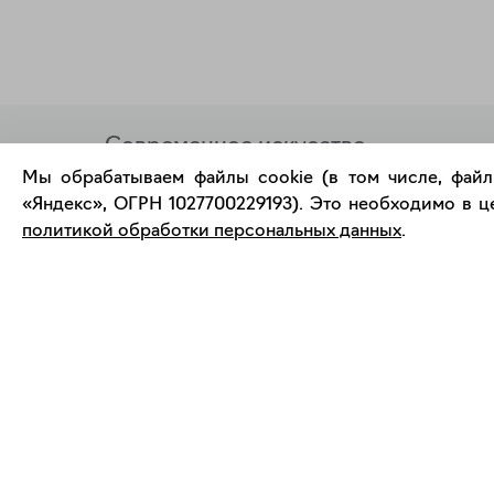
Современное искусство
онлайн
Мы обрабатываем файлы cookie (в том числе, файл
«Яндекс», ОГРН 1027700229193). Это необходимо в це
политикой обработки персональных данных
.
support@bizar.art
О нас
ИНН: 9703021385
О BIZAR
ОГРН: 1207700425602
Подключиться к BIZAR
КПП: 770301001
Журнал