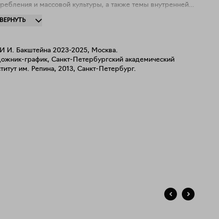
ребления и массовой культуры, а также темы внутренней
ксии и экологические темы. Делает инсталляции и сайт-
ЗВЕРНУТЬ
цифик работы. Работает в живописи, графике и текстиле.
И И. Бакштейна 2023-2025, Москва.
дожник-график, Санкт-Петербургский академический
титут им. Репина, 2013, Санкт-Петербург.