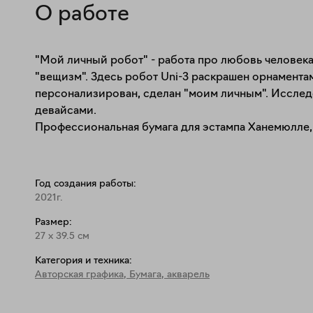
О работе
"Мой личный робот" - работа про любовь человека 
"вещизм". Здесь робот Uni-3 раскрашен орнаментами
персонализирован, сделан "моим личным". Исслед
девайсами.

Профессиональная бумага для эстампа Ханемюлле, 
Год создания работы:
2021г.
Размер:
27
x
39.5
см
Категория и техника:
Авторская графика
,
Бумага, акварель