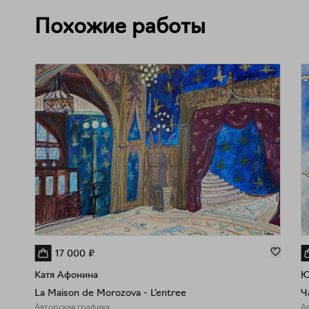
Похожие работы
17 000
₽
Катя Афонина
Ю
La Maison de Morozova - L'entree
Ч
Авторская графика
А