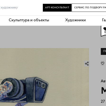
АРТ-КОНСУЛЬТАНТ
СЕРВИС ПО ПОДБОРУ Р
Скульптура и объекты
Художники
Г
П
Ав
М
27