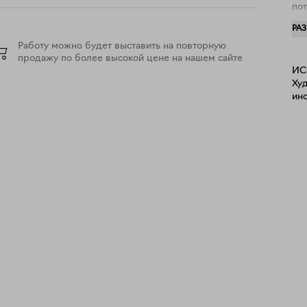
пот
рефле
РА
спе
Работу можно будет выставить на повторную
продажу по более высокой цене на нашем сайте
ИС
Ху
инс