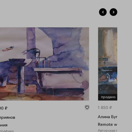
продано
1 850
₽
00
₽
Алина Буглеева
приянов
Remote work
ания
Авторская графика
 графика