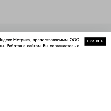
Закрыть
 Яндекс.Метрика, предоставляемым ООО
ПРИНЯТЬ
ы. Работая с сайтом, Вы соглашаетесь с
Сотрудничество
Сотрудничество с дизайнерами
а