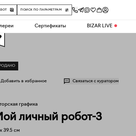
АБОТ
ПОИСК ПО ПАРАМЕТРАМ
алереи
Сертификаты
BIZAR LIVE
⬤
0
РОДАНО
Добавить в избранное
Связаться с куратором
торская графика
ой личный робот-3
x
39.5
см