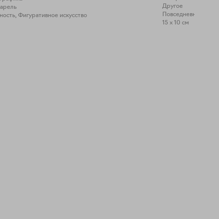
Другое
варель
ность, Фигуративное искусство
15 x 10 см