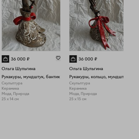
36 000
₽
36 000
₽
Ольга Шульгина
Ольга Шульгина
Рукакуры, мундштук, бантик
Рукакуры, кольцо, мундштук
Скульптура
Скульптура
Керамика
Керамика
Мода, Природа
Мода, Природа
25 x 14 см
25 x 15 см
8