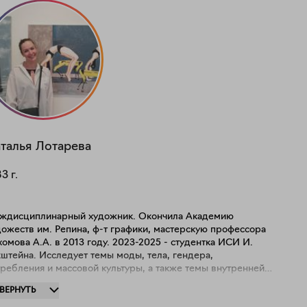
талья
Лотарева
83
г.
ждисциплинарный художник. Окончила Академию
ожеств им. Репина, ф-т графики, мастерскую профессора
омова А.А. в 2013 году. 2023-2025 - студентка ИСИ И.
сследует темы моды, тела, гендера,
ребления и массовой культуры, а также темы внутренней
ксии и экологические темы. Делает инсталляции и сайт-
ЗВЕРНУТЬ
цифик работы. Работает в живописи, графике и текстиле.