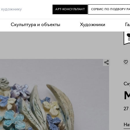
АРТ-КОНСУЛЬТАНТ
СЕРВИС ПО ПОДБОРУ Р
Скульптура и объекты
Художники
Г
Ск
М
27
На