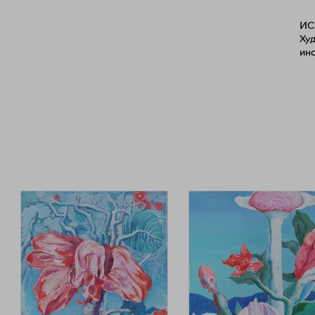
ИС
Ху
инс