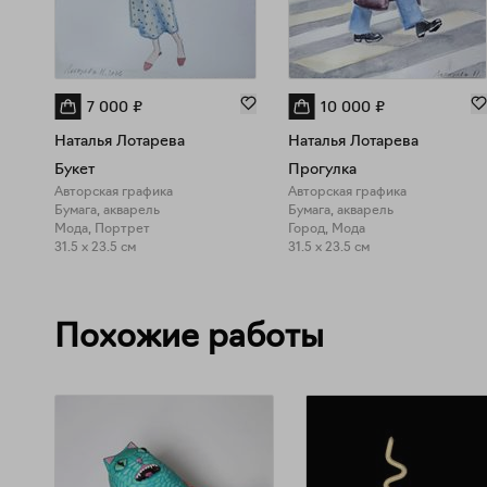
7 000
₽
10 000
₽
Наталья Лотарева
Наталья Лотарева
Букет
Прогулка
Авторская графика
Авторская графика
Бумага, акварель
Бумага, акварель
Мода, Портрет
Город, Мода
31.5 x 23.5 см
31.5 x 23.5 см
Похожие работы