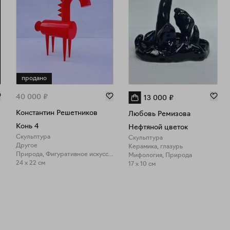
продано
40 000
₽
13 000
₽
Константин Решетников
Любовь Ремизова
Конь 4
Нефтяной цветок
Скульптура
Скульптура
Другое
Керамика, глазурь
Природа, Фигуративное искусство
Мифология, Природа
24 x 22 см
17 x 10 см