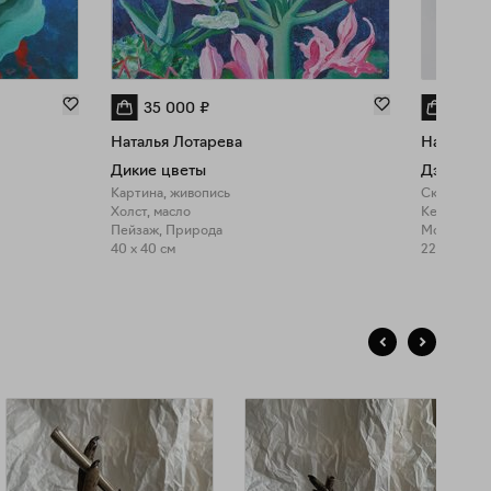
35 000
₽
13 0
Наталья Лотарева
Наталья 
Дикие цветы
Дэндра-м
Картина, живопись
Скульптур
Холст, масло
Керамика, 
Пейзаж, Природа
Мода, При
40 x 40 см
22 x 17 см