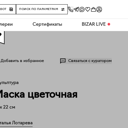
АБОТ
ПОИСК ПО ПАРАМЕТРАМ
алереи
Сертификаты
BIZAR LIVE
⬤
0
Добавить в избранное
Связаться с куратором
ульптура
аска цветочная
x
22
см
талья Лотарева