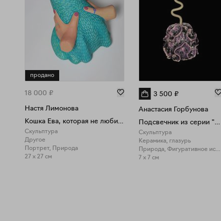
продано
18 000
₽
3 500
₽
Настя Лимонова
Анастасия Горбунова
Кошка Ева, которая не любит обниматься
Подсвечник из серии "Gum"
Скульптура
Скульптура
Другое
Керамика, глазурь
Портрет, Природа
Природа, Фигуративное искусство
27 x 27 см
7 x 7 см