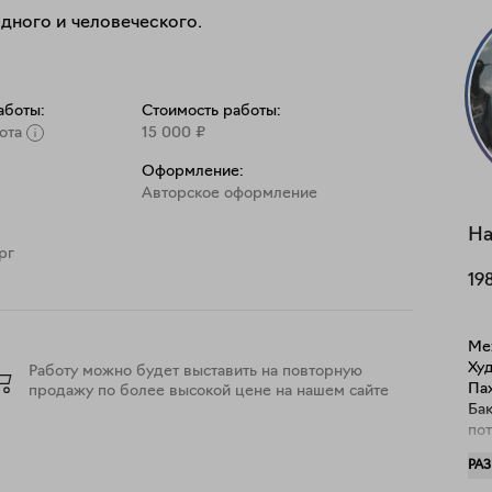
дного и человеческого.
аботы:
Стоимость работы:
ота
15 000
₽
Оформление:
Aвторское оформление
На
рг
19
Ме
Худ
Работу можно будет выставить на повторную
Пах
продажу по более высокой цене на нашем сайте
Бакштейна. И
пот
рефле
РА
спе