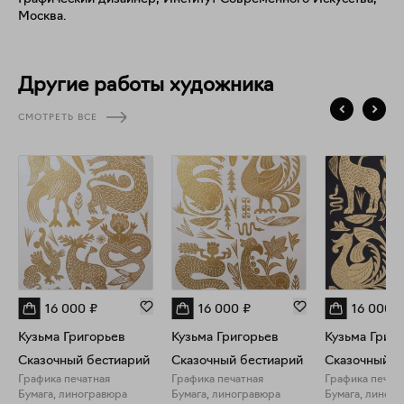
Москва.
Другие работы художника
СМОТРЕТЬ ВСЕ
16 000
₽
16 000
₽
16 000
₽
Кузьма Григорьев
Кузьма Григорьев
Кузьма Григ
Сказочный бестиарий
Сказочный бестиарий
Сказочный б
Графика печатная
Графика печатная
Графика печат
Бумага, линогравюра
Бумага, линогравюра
Бумага, линог