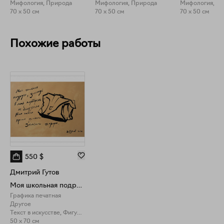
Мифология, Природа
Мифология, Природа
Мифология, П
70 x 50 см
70 x 50 см
70 x 50 см
Похожие работы
550
$
Дмитрий Гутов
Моя школьная подруга
Графика печатная
Другое
Текст в искусстве, Фигуративное искусство
50 x 70 см