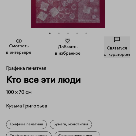
Смотреть
Добавить
Связаться
в интерьере
в избранное
c куратором
Графика печатная
Кто все эти люди
100
x
70
см
Кузьма Григорьев
Графика печатная
Бумага, монотипия