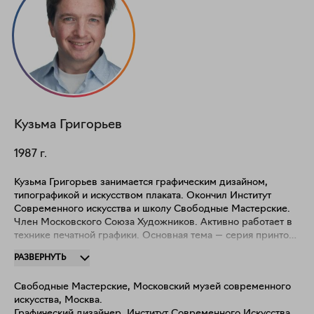
Кузьма
Григорьев
1987
г.
Кузьма Григорьев занимается графическим дизайном,
типографикой и искусством плаката. Окончил Институт
Современного искусства и школу Свободные Мастерские.
Член Московского Союза Художников. Активно работает в
технике печатной графики. Основная тема — серия принтов
"Риторический вопрос", выполненная в смешанной печатной
РАЗВЕРНУТЬ
технике. Каждый отпечаток уникален и существует в одном
единственном экземпляре.
Свободные Мастерские, Московский музей современного
искусства, Москва.
Графический дизайнер, Институт Современного Искусства,