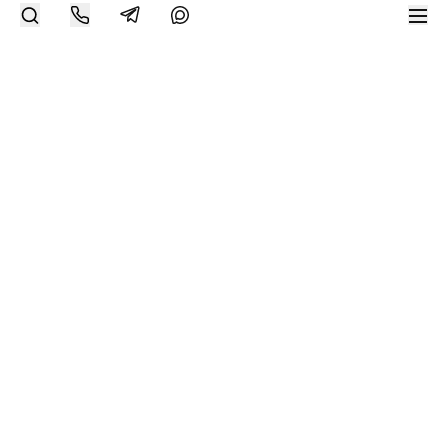
Другие работы художника
Современное искусство онлайн
support@bizar.art
ИНН: 9703021385
ОГРН: 1207700425602
КПП: 770301001
О нас
О BIZAR
Подключиться к BIZAR
Журнал
Каталог