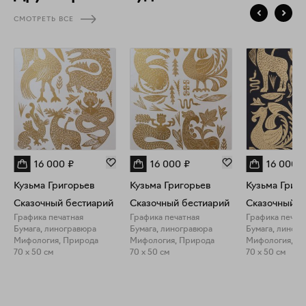
СМОТРЕТЬ ВСЕ
16 000
₽
16 000
₽
16 000
₽
Кузьма Григорьев
Кузьма Григорьев
Кузьма Григ
Сказочный бестиарий
Сказочный бестиарий
Сказочный б
Графика печатная
Графика печатная
Графика печат
Бумага, линогравюра
Бумага, линогравюра
Бумага, линог
Мифология, Природа
Мифология, Природа
Мифология, П
70 x 50 см
70 x 50 см
70 x 50 см