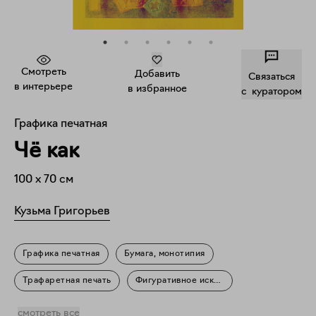
Смотреть
Добавить
Связаться
в интерьере
в избранное
c куратором
Графика печатная
Чё как
100
x
70
см
Кузьма Григорьев
Графика печатная
Бумага, монотипия
Трафаретная печать
Фигуративное искусство
Текст в искусстве
смотреть все