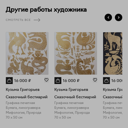
Другие работы художника
СМОТРЕТЬ ВСЕ
16 000
₽
16 000
₽
16 000
₽
Кузьма Григорьев
Кузьма Григорьев
Кузьма Григ
Сказочный бестиарий
Сказочный бестиарий
Сказочный б
Графика печатная
Графика печатная
Графика печат
Бумага, линогравюра
Бумага, линогравюра
Бумага, линог
Мифология, Природа
Мифология, Природа
Мифология, П
70 x 50 см
70 x 50 см
70 x 50 см