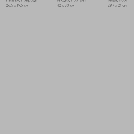
Пейзаж, Природа
Гендер, Портрет
Мода, Портрет
26.5 x 19.5 см
42 x 30 см
29.7 x 21 см