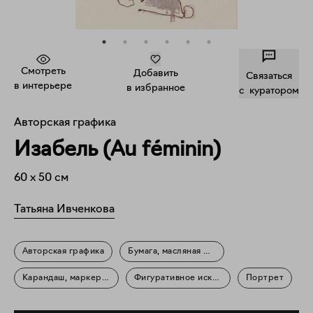
Смотреть
Добавить
Связаться
в интерьере
в избранное
c куратором
Авторская графика
Изабель (Au féminin)
60
x
50
см
Татьяна Ивченкова
Авторская графика
Бумага, масляная пастель
Карандаш, маркер, линер
Фигуративное искусство
Портрет