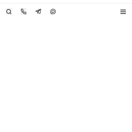
РАЗМЕСТИТЬ РАБОТУ
Современное искусство онлайн
support@bizar.art
ИНН: 9703021385
ОГРН: 1207700425602
КПП: 770301001
О нас
О BIZAR
Подключиться к BIZAR
Журнал