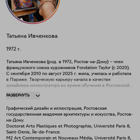
Татьяна
Ивченкова
1972
г.
Татьяна Ивченкова (род. в 1972, Ростов-на-Дону) – член
французского союза художников Fondation Taylor (с 2020).
С сентября 2010 по август 2025 г. жила, училась и работала
в Париже. Творческую карьеру начала в качестве
дизайнера-иллюстратора во время обучения в Ростовской
государственной академии архитектуры и искусства (тема
РАЗВЕРНУТЬ
дипломной работы: "Графическое и иллюстративное
оформление романа К.Воннегута "Сирены Титана" и его
Графический дизайн и иллюстрация, Ростовская
презентации"). Во Франции занялась живописью и
государственная академия архитектуры и искусства, Ростов-
продолжила обучение сначала в магистратуре
на-Дону.
"Современное искусство и новые медиа" (Université Paris
Doctorat Arts Plastiques et Photographie, Université Paris 8,
8), а затем в докторантуре "Эстетика, наука и технологии
Saint-Denis, Île-de-France.
искусств"(Université Paris 8) по специальности
M2 Art Contemporain et Nouveaux Média, Université Paris 8,
"Пластические искусства и фотография". В 2022 защитила