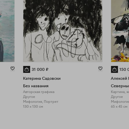
31 000
₽
150 
Катерина Садовски
Алексей 
Без названия
Авторская графика
Картина, 
Другое
Другое
Мифология, Портрет
Мифология
130 x 130 см
65 x 45 см