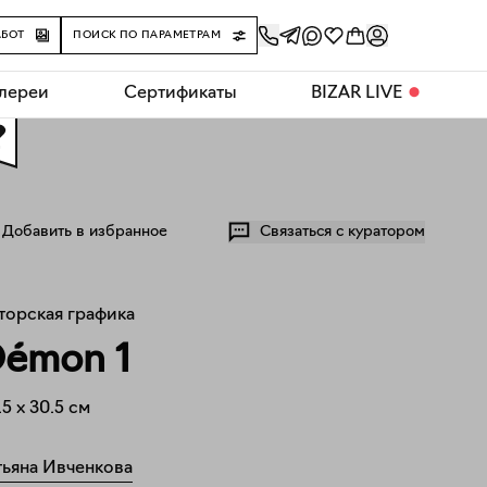
АБОТ
ПОИСК ПО ПАРАМЕТРАМ
алереи
Сертификаты
BIZAR LIVE
⬤
0
Добавить в избранное
Связаться с куратором
торская графика
émon 1
.5
x
30.5
см
тьяна Ивченкова