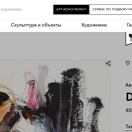
АРТ-КОНСУЛЬТАНТ
СЕРВИС ПО ПОДБОРУ Р
Скульптура и объекты
Художники
Г
Ав
D
40
Та