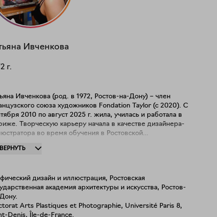
тьяна
Ивченкова
72
г.
ьяна Ивченкова (род. в 1972, Ростов-на-Дону) – член
нцузского союза художников Fondation Taylor (с 2020). С
тября 2010 по август 2025 г. жила, училась и работала в
иже. Творческую карьеру начала в качестве дизайнера-
люстратора во время обучения в Ростовской
ударственной академии архитектуры и искусства (тема
ЗВЕРНУТЬ
пломной работы: "Графическое и иллюстративное
ормление романа К.Воннегута "Сирены Титана" и его
езентации"). Во Франции занялась живописью и
фический дизайн и иллюстрация, Ростовская
одолжила обучение сначала в магистратуре "Современное
ударственная академия архитектуры и искусства, Ростов-
усство и новые медиа" (Université Paris 8), а затем в
Дону.
торантуре "Эстетика, наука и технологии искусств"
torat Arts Plastiques et Photographie, Université Paris 8,
iversité Paris 8) по специальности "Пластические искусства
nt-Denis, Île-de-France.
фотография". В 2022 защитила докторскую диссертацию под