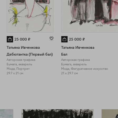
25 000
₽
25 000
₽
Татьяна Ивченкова
Татьяна Ивченкова
Дебютантка (Первый бал)
Бал
Авторская графика
Авторская графика
Бумага, акварель
Бумага, акварель
Мода, Портрет
Мода, Фигуративное искусство
29.7 x 21 см
21 x 29.7 см