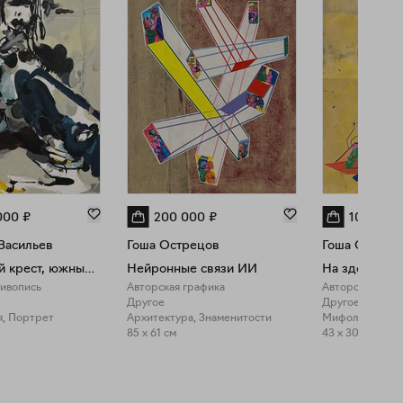
000
₽
200 000
₽
100 000
Васильев
Гоша Острецов
Гоша Острец
Северный крест, южный крест. Мексиканская картина
Нейронные связи ИИ
На здоровье
живопись
Авторская графика
Авторская гра
Другое
Другое
, Портрет
Архитектура, Знаменитости
Мифология, По
85 x 61 см
43 x 30 см