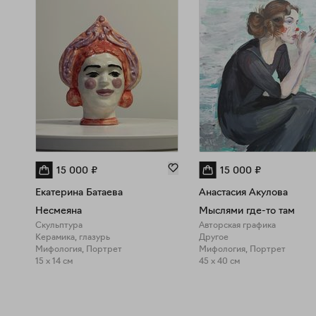
15 000
₽
15 000
₽
Екатерина Батаева
Анастасия Акулова
Несмеяна
Мыслями где-то там
Скульптура
Авторская графика
Керамика, глазурь
Другое
Мифология, Портрет
Мифология, Портрет
15 x 14 см
45 x 40 см