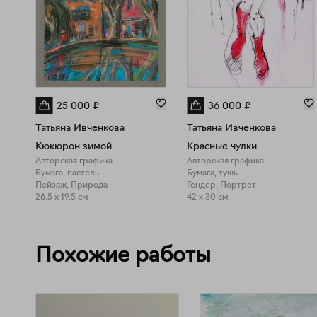
25 000
₽
36 000
₽
Татьяна Ивченкова
Татьяна Ивченкова
Кюкюрон зимой
Красные чулки
Авторская графика
Авторская графика
Бумага, пастель
Бумага, тушь
Пейзаж, Природа
Гендер, Портрет
26.5 x 19.5 см
42 x 30 см
Похожие работы