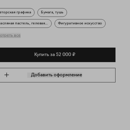
вторская графика
Бумага, тушь
асляная пастель, гелевая ручка
Фигуративное искусство
ифология
Портрет
отреть все
Купить за 52 000 ₽
Добавить оформление