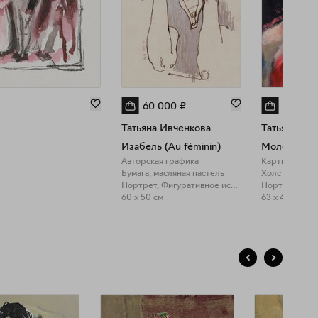
60 000
₽
125 00
Татьяна Ивченкова
Татьяна Ив
Изабель (Au féminin)
Молодой В
Авторская графика
Картина, жив
Бумага, масляная пастель
Холст, масло
Портрет, Фигуративное искусство
60 x 50 см
63 x 45 см