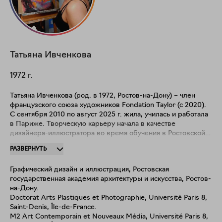
Татьяна
Ивченкова
1972
г.
Татьяна Ивченкова (род. в 1972, Ростов-на-Дону) – член
французского союза художников Fondation Taylor (с 2020).
С сентября 2010 по август 2025 г. жила, училась и работала
в Париже. Творческую карьеру начала в качестве
дизайнера-иллюстратора во время обучения в Ростовской
государственной академии архитектуры и искусства (тема
РАЗВЕРНУТЬ
дипломной работы: "Графическое и иллюстративное
оформление романа К.Воннегута "Сирены Титана" и его
Графический дизайн и иллюстрация, Ростовская
презентации"). Во Франции занялась живописью и
государственная академия архитектуры и искусства, Ростов-
продолжила обучение сначала в магистратуре
на-Дону.
"Современное искусство и новые медиа" (Université Paris
Doctorat Arts Plastiques et Photographie, Université Paris 8,
8), а затем в докторантуре "Эстетика, наука и технологии
Saint-Denis, Île-de-France.
искусств"(Université Paris 8) по специальности
M2 Art Contemporain et Nouveaux Média, Université Paris 8,
"Пластические искусства и фотография". В 2022 защитила