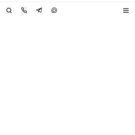
РАЗМЕСТИТЬ РАБОТУ
Современное искусство онлайн
support@bizar.art
ИНН: 9703021385
ОГРН: 1207700425602
КПП: 770301001
О нас
О BIZAR
Подключиться к BIZAR
Журнал