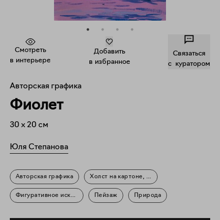
Смотреть
Добавить
Связаться
в интерьере
в избранное
c куратором
Авторская графика
Фиолет
30
x
20
см
Юля Степанова
Авторская графика
Холст на картоне, акрил
Фигуративное искусство
Пейзаж
Природа