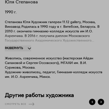
Юля
Степанова
1990
г.
Степанова Юля Художник галереи 11.12 gallery, Москва,
Винзавод Родилась в 1990 году в г. Витебске, Беларусь. В
2010 г. окончила гимназию-колледж искусств им И.О.
Ахремчика. В 2016 г. получила диплом Московского
Государственного Академического Художественного
института им. В.И. Сурикова (факультет станковой живописи
РАЗВЕРНУТЬ
Салаховой А.Т. И Оссовского С.П.) С 2013 по 2016 являлась
резидентом Aidan Studio (Винзавод) С 2016 года является
Живопись, современное искусство (мастерская Айдан
членом ТСХР Юля работает в жанре живописи, графики,
Салаховой и Сергея Оссовского), МГАХИ им. В.И.
коллажа, пространственных инсталляций и объектов и
Сурикова, Москва.
видеоарта. В основе творчества лежит исследование
Художник-живописец, педагог, Гимназия-колледж искусств
человека-индивида как части пространства и общества,
им. И.О. Ахремчика, Минск.
части глобализованной и нравственной системы. Художник
поднимает темы женского в системе сложившихся устоев:
вопросы стереотипов, красоты и запретов. Поднимаемые
темы художник исследует через изучение чувств и
Другие работы художника
ощущений, восприятие собственного «Я» в окружающей
реальности. На творчество Юли повлиял, в первую
СМОТРЕТЬ ВСЕ
очередь, педагог — Айдан Салахова. Также художник