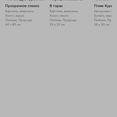
Прозрачное стекло
В горах
Пляж Куршск
Картина, живопись
Картина, живопись
Авторская гра
Холст, акрил
Холст, масло
Бумага, акрил
Пейзаж, Природа
Пейзаж, Природа
Пейзаж, Прир
60 x 80 см
33 x 33 см
28 x 30 см