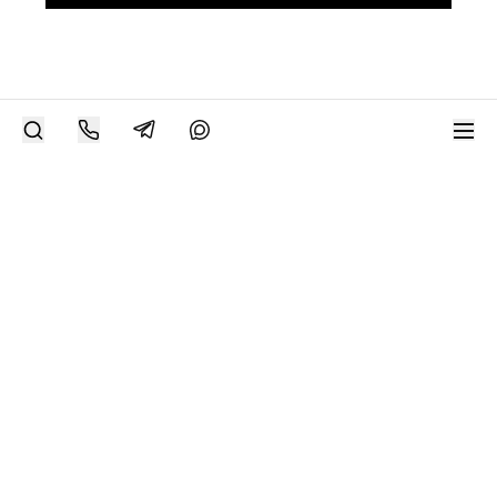
РАЗМЕСТИТЬ РАБОТУ
Современное искусство онлайн
support@bizar.art
ИНН: 9703021385
ОГРН: 1207700425602
КПП: 770301001
О нас
О BIZAR
Подключиться к BIZAR