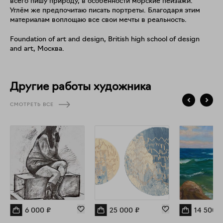
всего пишу природу, в особенности морские пейзажи.
Углём же предпочитаю писать портреты. Благодаря этим
материалам воплощаю все свои мечты в реальность.
Foundation of art and design, British high school of design
and art, Москва.
Другие работы художника
СМОТРЕТЬ ВСЕ
6 000
₽
25 000
₽
14 500
₽