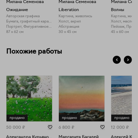
Милана Семенова
Милана Семенова
Милана Сем
Ожидание
Liberation
Волны
Авторская графика
Картина, живопись
Картина, живо
Бумага, графитный карандаш
Холст, акрил
Холст, масло
Портрет, Фигуративное искусство
Абстракция
Пейзаж, Прир
87 x 62 см
30 x 45 см
45 x 60 см
Похожие работы
продано
продано
продано
50 000
₽
6 800
₽
12 000
₽
Александра Курьянова
Маргарита Басалей
Алексей Кро