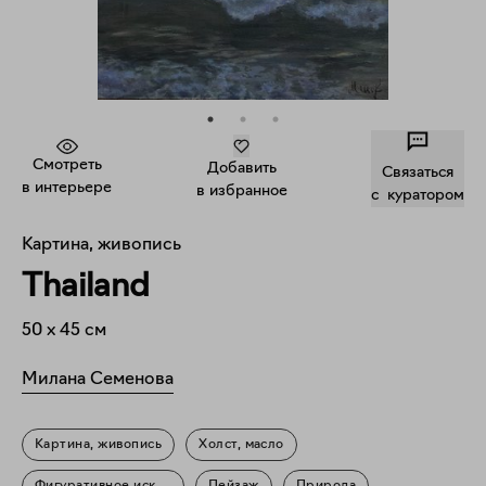
Смотреть
Добавить
Связаться
в интерьере
в избранное
c куратором
Картина, живопись
Thailand
50
x
45
см
Милана Семенова
Картина, живопись
Холст, масло