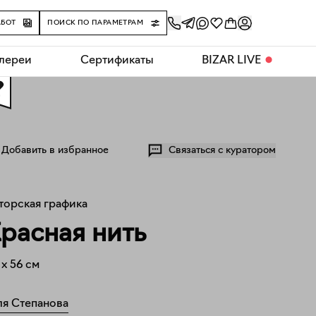
АБОТ
ПОИСК ПО ПАРАМЕТРАМ
алереи
Сертификаты
BIZAR LIVE
⬤
0
Добавить в избранное
Связаться с куратором
торская графика
расная нить
x
56
см
я Степанова