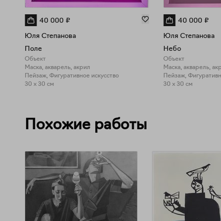
40 000
₽
40 000
₽
Юля Степанова
Юля Степанова
Поле
Небо
Объект
Объект
Маска, акварель, акрил
Маска, акварель, ак
Пейзаж, Фигуративное искусство
Пейзаж, Фигуративн
30 x 30 см
30 x 30 см
Похожие работы