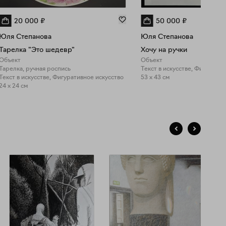
20 000
₽
50 000
₽
Юля Степанова
Юля Степанова
Тарелка "Это шедевр"
Хочу на ручки
Объект
Объект
Тарелка, ручная роспись
Текст в искусстве, Фигуративное искусство
53 x 43 см
24 x 24 см