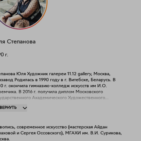
ля
Степанова
90
г.
панова Юля Художник галереи 11.12 gallery, Москва,
в 1990 году в г. Витебске, Беларусь. В
0 г. окончила гимназию-колледж искусств им И.О.
2016 г. получила диплом Московского
сударственного Академического Художественного
титута им. В.И. Сурикова (факультет станковой живописи
ЗВЕРНУТЬ
овой А.Т. И Оссовского С.П.) С 2013 по 2016 являлась
том Aidan Studio (Винзавод) С 2016 года является
Юля работает в жанре живописи, графики,
вопись, современное искусство (мастерская Айдан
лажа, пространственных инсталляций и объектов и
аховой и Сергея Оссовского), МГАХИ им. В.И. Сурикова,
основе творчества лежит исследование
сква.
овека-индивида как части пространства и общества, части