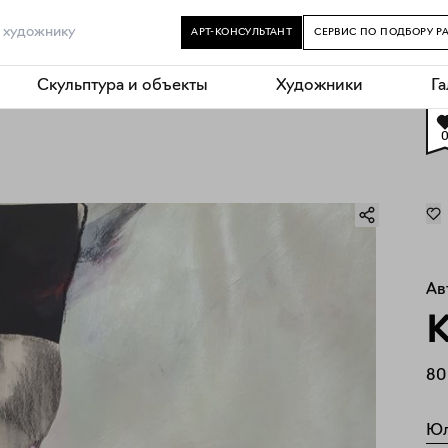
АРТ-КОНСУЛЬТАНТ
СЕРВИС ПО ПОДБОРУ Р
Скульптура и объекты
Художники
Г
Ав
К
80
Юл