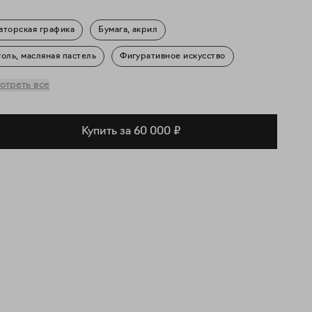
вторская графика
Бумага, акрил
голь, масляная пастель
Фигуративное искусство
ортрет
Повседневность
отреть все
Купить за 60 000 ₽