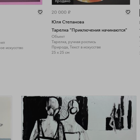
продано
20 000
₽
Юля Степанова
Тарелка "Приключения начинаются"
Объект
Тарелка, ручная роспись
рил
Природа, Текст в искусстве
ое искусство
25 x 25 см