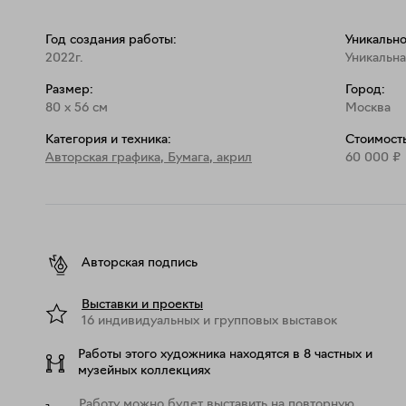
Год создания работы:
Уникально
2022г.
Уникальна
Размер:
Город:
80
x
56
см
Москва
Категория и техника:
Стоимость
Авторская графика
,
Бумага, акрил
60 000
₽
Авторская подпись
Выставки и проекты
16 индивидуальных и групповых выставок
Работы этого художника находятся в 8 частных и
музейных коллекциях
Работу можно будет выставить на повторную