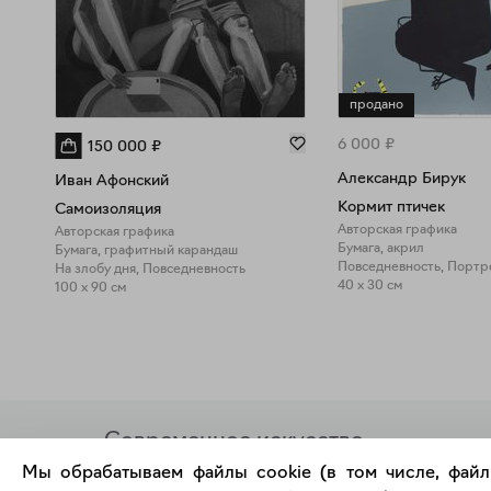
продано
6 000
₽
150 000
₽
Александр Бирук
Иван Афонский
Кормит птичек
Самоизоляция
Авторская графика
Авторская графика
Бумага, акрил
Бумага, графитный карандаш
Повседневность, Портр
На злобу дня, Повседневность
40 x 30 см
100 x 90 см
Современное искусство
онлайн
Мы обрабатываем файлы cookie (в том числе, файл