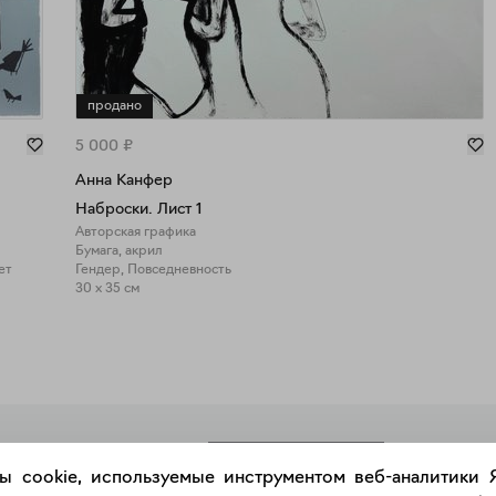
продано
5 000
₽
Анна Канфер
Наброски. Лист 1
Авторская графика
Бумага, акрил
ет
Гендер, Повседневность
30 x 35 см
РАЗМЕСТИТЬ РАБОТУ
ы cookie, используемые инструментом веб-аналитики