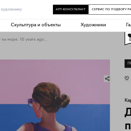
АРТ-КОНСУЛЬТАНТ
СЕРВИС ПО ПОДБОРУ Р
Скульптура и объекты
Художники
Г
а море. 10 years ago...
П
Ка
Д
п