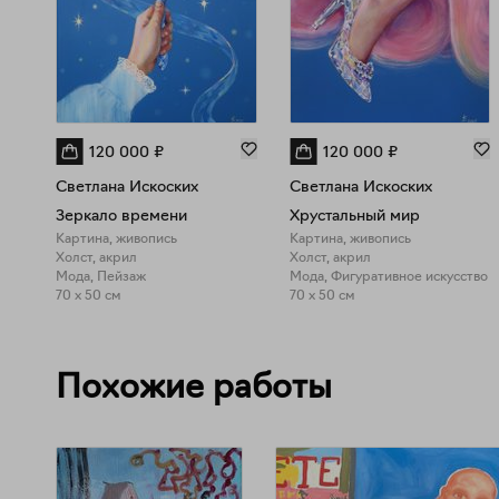
120 000
₽
120 000
₽
Светлана Искоских
Светлана Искоских
Зеркало времени
Хрустальный мир
Картина, живопись
Картина, живопись
Холст, акрил
Холст, акрил
Мода, Пейзаж
Мода, Фигуративное искусство
70 x 50 см
70 x 50 см
Похожие работы