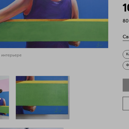
1
80
Св
К
 интерьере
Ф