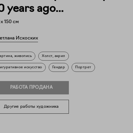
0 years ago...
x
150
см
етлана Искоских
артина, живопись
Холст, акрил
игуративное искусство
Гендер
Портрет
РАБОТА ПРОДАНА
Другие работы художника