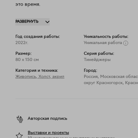
это время.

В своей работе я использую только качественные м
РАЗВЕРНУТЬ
Холст: 100% лен, 450 г/кв.м.

Материал подрамника: Сосна

Год создания работы:
Уникальность работы:
Толщина подрамника 4 см.

2022г.
Уникальная работа
Картина покрыта матовым защитным лаком.
Размер:
Серия работы:
80
x
150
см
Тинейджеры
Категория и техника:
Город:
Живопись
,
Холст, акрил
Россия, Московская облас
округ Красногорск, Красн
Авторская подпись
Выставки и проекты