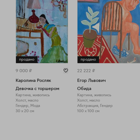
продано
продано
9 000
₽
22 222
₽
Каролина Росляк
Егор Львович
Девочка с торшером
Обида
Картина, живопись
Картина, живопись
Холст, масло
Холст, масло
Гендер, Мода
Абстракция, Гендер
30 x 20 см
100 x 100 см