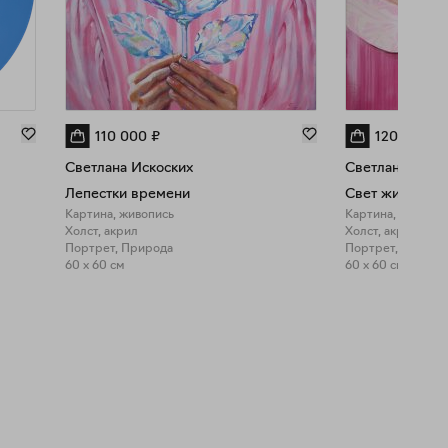
110 000
₽
120 000
₽
Светлана Искоских
Светлана Иско
Лепестки времени
Свет жизни
Картина, живопись
Картина, живопи
Холст, акрил
Холст, акрил
Портрет, Природа
Портрет, Фигурат
60 x 60 см
60 x 60 см