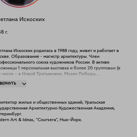
етлана
Искоских
88
г.
тлана Искоских родилась в 1988 году, живет и работает в
скве. Образование - магистр архитектуры. Член
офессионального союза художников России. В активе
ожницы 1 персональная выставка и более 20 групповых (в
м числе – в Новой Третьяковке, Музее Победы,
иацентре «Зарядье», ЦВЗ «Манеж», ВДНХ). Работы
ЗВЕРНУТЬ
одятся в частных собраниях в России, Европы и США.
хитектор жилых и общественных зданий, Уральская
сударственная Архитектурно-Художественная Академия,
теринбург.
ern Art & Ideas, "Coursera", Нью-Йорк.