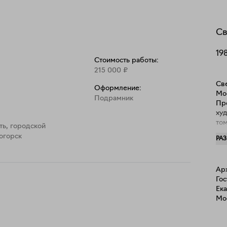
атериалы.

Св
19
Стоимость работы:
215 000
₽
Све
Оформление:
Мо
Подрамник
Пр
худ
то
ть, городской
мед
огорск
РА
нах
Ар
Го
Ека
Mod