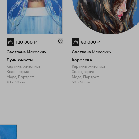
120 000
₽
80 000
₽
Светлана Искоских
Светлана Искоских
Лучи юности
Королева
Картина, живопись
Картина, живопись
Холст, акрил
Холст, акрил
Мода, Портрет
Мода, Портрет
70 x 50 см
50 x 50 см