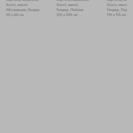
Картина, живопись
Картина, живопись
Картина, живо
Холст, масло
Холст, масло
Холст, масло
Абстракция, Гендер
Гендер, Пейзаж
Гендер, Портр
50 x 60 см
120 x 100 см
110 x 115 см