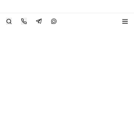
РАЗМЕСТИТЬ РАБОТУ
Современное искусство онлайн
support@bizar.art
ИНН: 9703021385
ОГРН: 1207700425602
КПП: 770301001
О нас
О BIZAR
Подключиться к BIZAR
Журнал