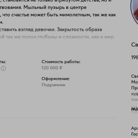
 становится не только атрибутом детства, но и 
вования. Мыльный пузырь в центре 
что счастье может быть мимолетным, так же как 
.

тавить взгляд девочки. Закрытость образа 
й так же полон глубины и сложности, как и мир 
ние переживания могут быть куда более 
Св
19
ты:
Стоимость работы:
артине. Розовый цвет напоминает о 
120 000
₽
ет символизирует любовь, а также мягкую 
Све
Оформление:
 взросления. 
Мо
Подрамник
Пр
худ
то
мед
РА
нах
Ар
Го