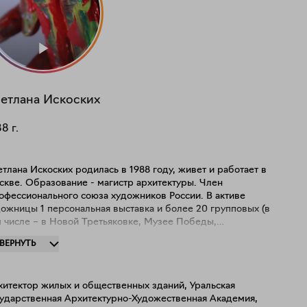
етлана
Искоских
88
г.
тлана Искоских родилась в 1988 году, живет и работает в
скве. Образование - магистр архитектуры. Член
офессионального союза художников России. В активе
ожницы 1 персональная выставка и более 20 групповых (в
м числе – в Новой Третьяковке, Музее Победы,
иацентре «Зарядье», ЦВЗ «Манеж», ВДНХ). Работы
ЗВЕРНУТЬ
одятся в частных собраниях в России, Европы и США.
хитектор жилых и общественных зданий, Уральская
сударственная Архитектурно-Художественная Академия,