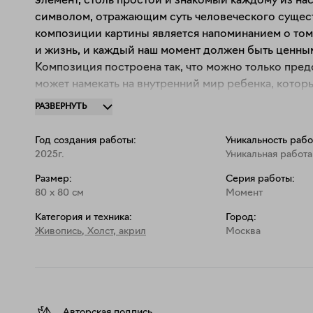
элемент, столь простой и знакомый каждому из нас,
символом, отражающим суть человеческого сущест
композиции картины является напоминанием о том, 
и жизнь, и каждый наш момент должен быть ценным
Композиция построена так, что можно только предс
может намекать на внутренний мир ребенка, которы
взрослых. Мы видим лишь поверхность, но внутрен
РАЗВЕРНУТЬ
насыщенными.

Год создания работы:
Уникальность рабо
Цвет играет ключевую роль в передаче эмоций на к
2025г.
Уникальная работа
беззаботном детстве, о мечтах и надеждах. Этот цв
Размер:
Серия работы:
гармонию, которая часто ускользает от нас по мере
80
x
80
см
Момент
Категория и техника:
Город:
Живопись
,
Холст, акрил
Москва
Авторская подпись