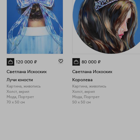
120 000
₽
80 000
₽
Светлана Искоских
Светлана Искоских
Лучи юности
Королева
Картина, живопись
Картина, живопись
Холст, акрил
Холст, акрил
Мода, Портрет
Мода, Портрет
70 x 50 см
50 x 50 см