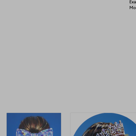
Ека
Mod