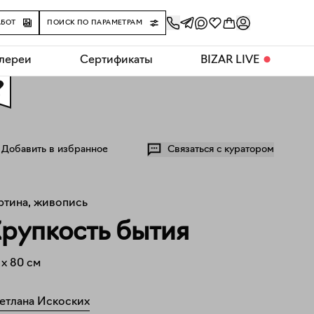
АБОТ
ПОИСК ПО ПАРАМЕТРАМ
алереи
Сертификаты
BIZAR LIVE
⬤
0
Добавить в избранное
Связаться с куратором
ртина, живопись
рупкость бытия
x
80
см
етлана Искоских