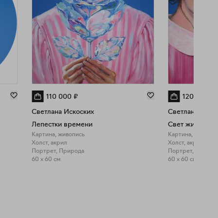
110 000
₽
120 000
₽
Светлана Искоских
Светлана Иско
Лепестки времени
Свет жизни
Картина, живопись
Картина, живопи
Холст, акрил
Холст, акрил
Портрет, Природа
Портрет, Фигурат
60 x 60 см
60 x 60 см