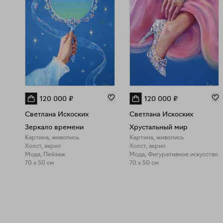
120 000
₽
120 000
₽
Светлана Искоских
Светлана Искоских
Зеркало времени
Хрустальный мир
Картина, живопись
Картина, живопись
Холст, акрил
Холст, акрил
Мода, Пейзаж
Мода, Фигуративное искусство
70 x 50 см
70 x 50 см