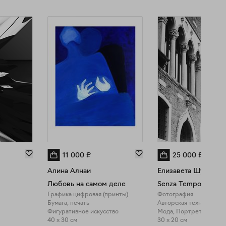
11 000
₽
25 000
₽
Алина Алнаи
Елизавета Шустова
Любовь на самом деле
Senza Tempo
Графика цифровая (принты)
Фотография
Бумага, печать
Авторская техника печ
Фигуративное искусство
Мода, Портрет
40 x 30 см
30 x 20 см