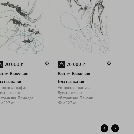
20 000
₽
20 000
₽
20
адим Васильев
Вадим Васильев
Вадим
ез названия
Без названия
Без на
торская графика
Авторская графика
Авторск
мага, линер
Бумага, линер
Бумага,
стракция, Природа
Абстракция, Пейзаж
 x 29.7 см
42 x 29.7 см
42 x 29.