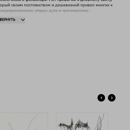
торый своим постоянством и дешевизной привел многих к
еждевременному упадку духа и чрезмерному
отреблению дезодорантов с солями алюминия. Васильев
ЗВЕРНУТЬ
ает. Васильев ходит как капля по стеклу в поисках
витационного рая. Рисует, брезгуя всеми видами этого
а. Любит inanitas. Мечтает отделить себя от всех, чтобы
треть на человеческую жизнь так, как смотрит провод на
ктричество. Лучшие пейзажи – у него. Флористика и
алии. Орнаменты и каверны. Апория в том, что увидеть
ё великолепие графика может только Медуза Горгона (при
овии, что ей вернут ее голову).