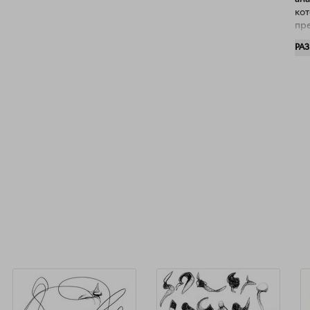
ко
пр
уп
РА
мор
гра
дел
смо
эле
бат
вс
усл