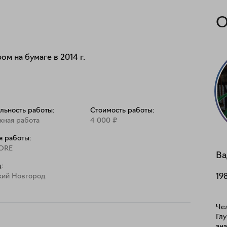
О
 на бумаге в 2014 г.

льность работы:
Стоимость работы:
жная работа
4 000
₽
я работы:
ORE
В
:
кий Новгород
19
Чел
Глу
ана