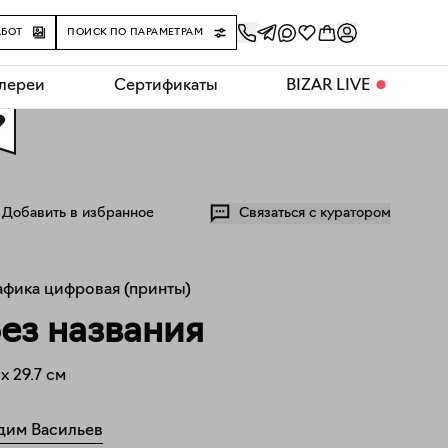
АБОТ
ПОИСК ПО ПАРАМЕТРАМ
алереи
Сертификаты
BIZAR LIVE
⬤
0
Добавить в избранное
Связаться с куратором
афика цифровая (принты)
ез названия
x
29.7
см
дим Васильев