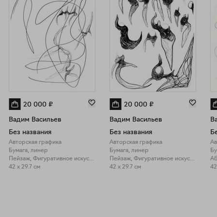
20 000
₽
20 000
₽
Вадим Васильев
Вадим Васильев
В
Без названия
Без названия
Б
Авторская графика
Авторская графика
Ав
Бумага, линер
Бумага, линер
Бу
Пейзаж, Фигуративное искусство
Пейзаж, Фигуративное искусство
Аб
42 x 29.7 см
42 x 29.7 см
42