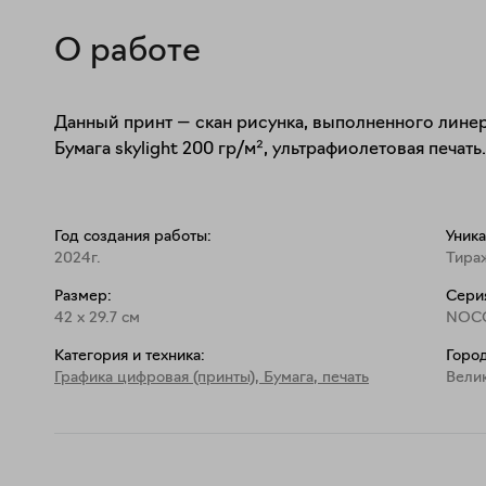
О работе
Данный принт — скан рисунка, выполненного линером
Бумага skylight 200 гр/м², ультрафиолетовая печать.
Год создания работы:
Уника
2024г.
Тира
Размер:
Сери
42
x
29.7
см
NOC
Категория и техника:
Город
Графика цифровая (принты)
,
Бумага, печать
Вели