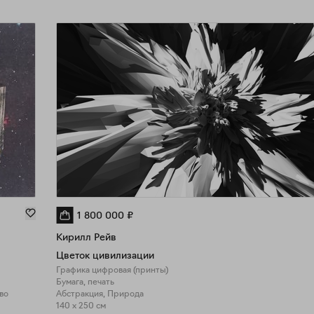
1 800 000
₽
Кирилл Рейв
Цветок цивилизации
Графика цифровая (принты)
Бумага, печать
во
Абстракция, Природа
140 x 250 см