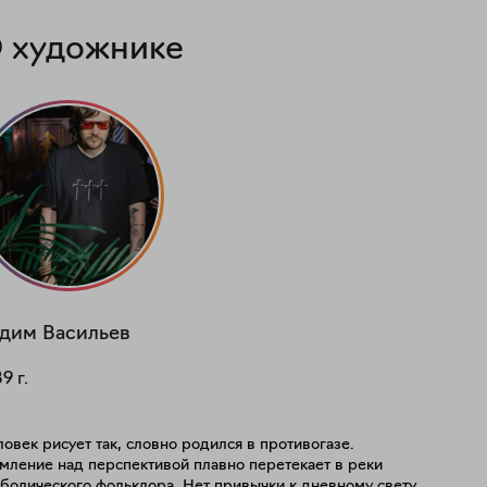
 художнике
адим
Васильев
89
г.
овек рисует так, словно родился в противогазе.
мление над перспективой плавно перетекает в реки
болического фольклора. Нет привычки к дневному свету,