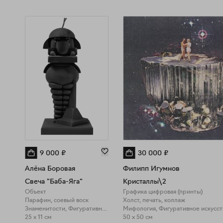
9 000
₽
30 000
₽
Алёна Боровая
Филипп Игумнов
Свеча "Баба-Яга"
Кристаллы\2
Объект
Графика цифровая (принты)
Парафин, соевый воск
Холст, печать, коллаж
Знаменитости, Фигуративное искусство
Мифология, Фигуративное искусст
25 x 11 см
50 x 50 см