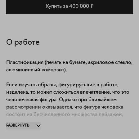
Купить за 400 000 ₽
О работе
Пластификация (печать на бумаге, акриловое стекло, 
алюминиевый композит).

Если изучать образы, фигурирующие в работе, 
издалека, то может сложиться впечатление, что это 
человеческая фигура. Однако при ближайшем 
рассмотрении оказывается, что фигура человека 
состоит из бесчисленного множества пейзажей, 
домов и отдельных миров. Это связано с квантовой 
РАЗВЕРНУТЬ
структурой нашего мира: мы есть лишь частичка 
огромной матрицы миров, взаимосвязанных и в 