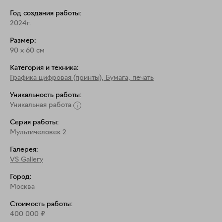
чем-то даже схожих, но при этом совершенно 
Год создания работы:
разных. Тут важна лишь точка зрения на мир: меняя 
2024г.
позицию собственного взгляда, можно обнаружить 
Размер:
как множество деталей, так и увидеть общую 
90
x
60
см
картину.
Категория и техника:
Графика цифровая (принты)
,
Бумага, печать
Уникальность работы:
Уникальная работа
Серия работы:
Мультичеловек 2
Галерея:
VS Gallery
Город:
Москва
Стоимость работы:
400 000
₽