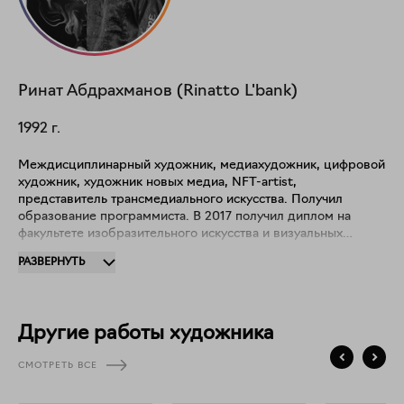
Ринат
Абдрахманов (Rinatto L'bank)
1992
г.
Междисциплинарный художник, медиахудожник, цифровой
художник, художник новых медиа, NFT-artist,
представитель трансмедиального искусства. Получил
образование программиста. В 2017 получил диплом на
факультете изобразительного искусства и визуальных
коммуникационных дизайнов EMU, Северный Кипр.
РАЗВЕРНУТЬ
Работает в различных техниках и медиа. Участник
многочисленных международных выставок. Rinatto Left
Bank в своих работах исследует визуальные коммуникации,
феноменологию человеческого тела через понятия красоты,
Другие работы художника
возвышенного и безобразного. Художник использует
взгляды постгуманизма, обличает темы техногенеза и роли
СМОТРЕТЬ ВСЕ
человека в системе природы. В 2016 году Ринат начал
проект LEFTBANK по исследованию тем визуальных