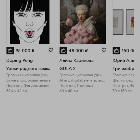
95 000
₽
48 000
₽
150 000
Doping Pong
Лейла Карипова
Юрий Альбе
Уроки родного языка
GULA 2
Графика цифровая (принты)
Графика цифровая (принты)
Графика печат
Бумага, цифровая печать
AI art, digital, печать, пластификация
Шелкография
Портрет, Фигуративное искусство
Портрет, Природа
59.4 x 42 см
60 x 40 см
70 x 150 см