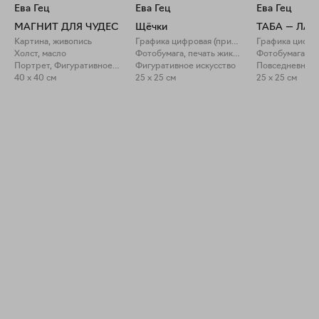
Ева Гец
Ева Гец
Ева Гец
МАГНИТ ДЛЯ ЧУДЕС
Щёчки
ТАБА — ЛА
Картина, живопись
Графика цифровая (принты)
Холст, масло
Фотобумага, печать жикле
Портрет, Фигуративное искусство
Фигуративное искусство
40 x 40 см
25 x 25 см
25 x 25 см