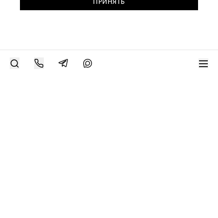
ПРИНЯТЬ
РАЗМЕСТИТЬ РАБОТУ
Современное искусство онлайн
support@bizar.art
ИНН: 9703021385
ОГРН: 1207700425602
КПП: 770301001
О нас
О BIZAR