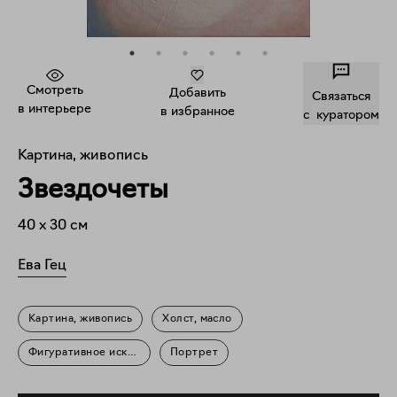
Смотреть
Добавить
Связаться
в интерьере
в избранное
c куратором
Картина, живопись
Звездочеты
40
x
30
см
Ева Гец
Картина, живопись
Холст, масло
Фигуративное искусство
Портрет