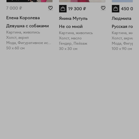
7 000
₽
19 300
₽
450 000
Елена Королева
Янина Мутуль
Девушка с собаками
Не со мной
Русская готик
Картина, живопись
Картина, живопись
Картина, живо
Холст, акрил
Холст, масло
Холст, акрил
Мода, Фигуративное искусство
Гендер, Пейзаж
50 x 60 см
30 x 30 см
100 x 90 см