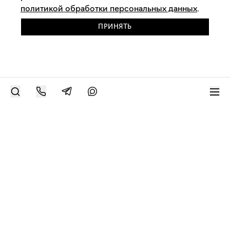
политикой обработки персональных данных
.
ПРИНЯТЬ
РАЗМЕСТИТЬ РАБОТУ
Современное искусство онлайн
support@bizar.art
ИНН: 9703021385
ОГРН: 1207700425602
КПП: 770301001
О нас