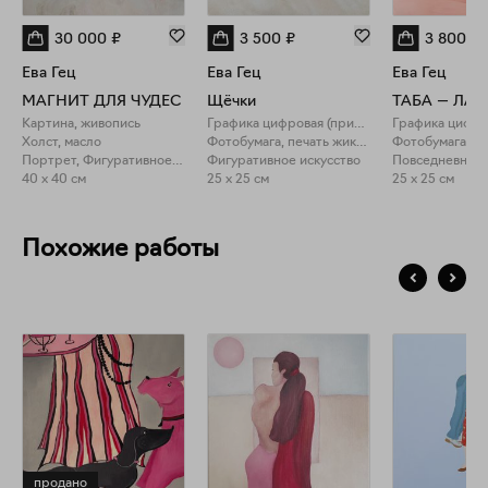
30 000
₽
3 500
₽
3 800
₽
Ева Гец
Ева Гец
Ева Гец
МАГНИТ ДЛЯ ЧУДЕС
Щёчки
ТАБА — ЛА
Картина, живопись
Графика цифровая (принты)
Холст, масло
Фотобумага, печать жикле
Портрет, Фигуративное искусство
Фигуративное искусство
40 x 40 см
25 x 25 см
25 x 25 см
Похожие работы
продано