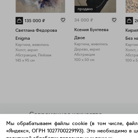
продано
34 000
₽
135 000
₽
2
Ксения Бухтеева
Светлана Федорова
Кирил
Двое
Enigma
Картина, живопись
Картина, живопись
Картин
Дерево, акрил
Холст, акрил
Холст,
Абстракция
Абстракция, Пейзаж
Абстра
100 x 50 см
145 x 95 см
100 x 
Современное искусство
онлайн
Мы обрабатываем файлы cookie (в том числе, файл
«Яндекс», ОГРН 1027700229193). Это необходимо в це