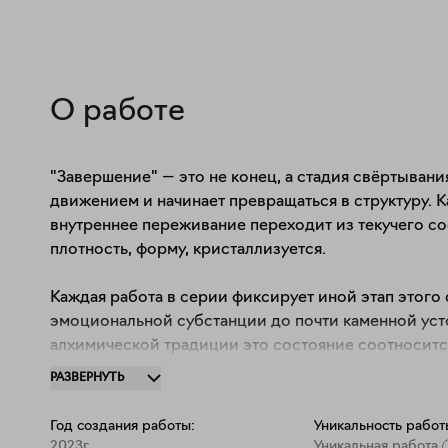
О работе
"Завершение" — это не конец, а стадия свёртывани
движением и начинает превращаться в структуру. К
внутреннее переживание переходит из текучего со
плотность, форму, кристаллизуется.

Каждая работа в серии фиксирует иной этап этого
эмоциональной субстанции до почти каменной усто
алхимической традиции это состояние соотносится 
перестаёт рассыпаться и становится носителем но
РАЗВЕРНУТЬ
как обрыв, а как созревание. Это момент, когда вн
может существовать как минерал: уже не буря, а стр
Год создания работы:
Уникальность работ
2023г.
Уникальная работа