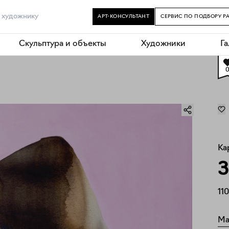
АРТ-КОНСУЛЬТАНТ
СЕРВИС ПО ПОДБОРУ Р
Скульптура и объекты
Художники
Г
Ка
З
110
Ма