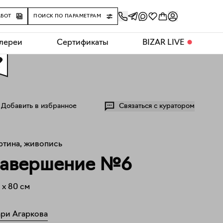
АБОТ
ПОИСК ПО ПАРАМЕТРАМ
алереи
Сертификаты
BIZAR LIVE
⬤
0
Добавить в избранное
Связаться с куратором
ртина, живопись
авершение №6
x
80
см
ри Агаркова