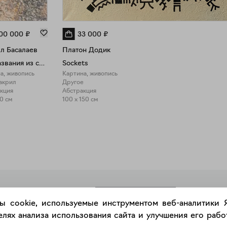
00 000
₽
33 000
₽
л Басалаев
Платон Додик
Без названия из серии "Приобретенная беспомощность"
Sockets
а, живопись
Картина, живопись
 акрил
Другое
кция
Абстракция
50 см
100 x 150 см
РАЗМЕСТИТЬ РАБОТУ
ы cookie, используемые инструментом веб-аналитики
лях анализа использования сайта и улучшения его работ