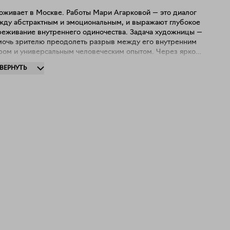
оживает в Москве. Работы Мари Агарковой — это диалог
жду абстрактным и эмоциональным, и выражают глубокое
реживание внутреннего одиночества. Задача художницы —
мочь зрителю преодолеть разрыв между его внутренним
ром и универсальным человеческим опытом. Через яркое
аимодействие цвета, формы и текстуры художница
ЗВЕРНУТЬ
ремится исследовать моральные принципы, которые
равляют нашим существованием и одинокими
тешествиями, которые мы совершаем внутри себя. Каждое
изведение отсылает к двойственности долга и
рсональной изоляции, приглашая зрителей созерцать свой
бственный моральный компас и безмолвное пространство
три.