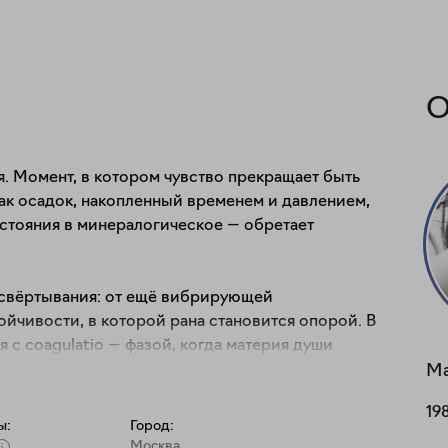
О
я. Момент, в котором чувство прекращает быть 
ак осадок, накопленный временем и давлением, 
стояния в минералогическое — обретает 
 свёртывания: от ещё вибрирующей 
йчивости, в которой рана становится опорой. В 
с coagulatio — фазой, когда материя души 
вого смысла. Здесь завершение понимается не 
М
утренний цикл прожит до конца, и чувство теперь 
19
уктура.

ы:
Город:
Москва