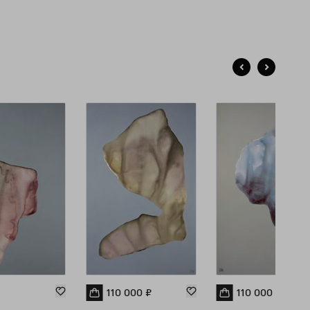
110 000
₽
110 000
₽