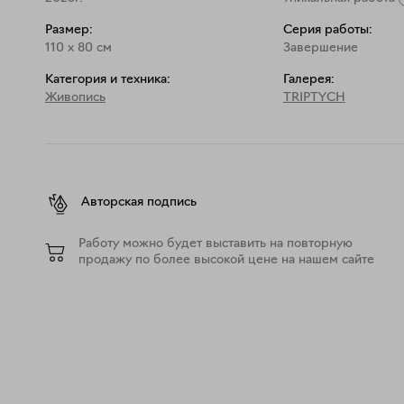
Важно отметить: эта серия стала последней, напис
Размер:
Серия работы:
исчерпан — форма обрела свою предельную плотнос
110
x
80
см
Завершение
этому способу работы. Как в геологическом цикле
Категория и техника:
Галерея:
начался новый пласт времени.
Живопись
TRIPTYCH
Авторская подпись
Работу можно будет выставить на повторную
продажу по более высокой цене на нашем сайте