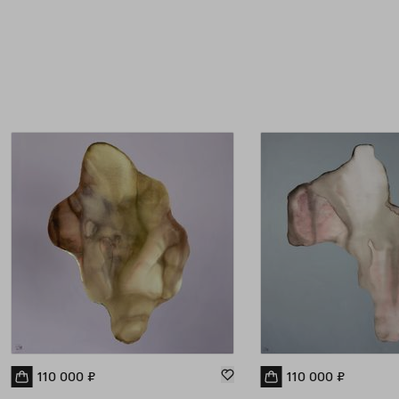
110 000
₽
110 000
₽