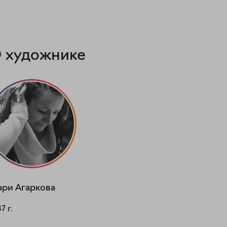
 художнике
ари
Агаркова
87
г.