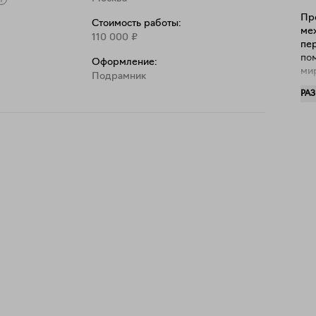
анной в данной технике. После неё процесс был 
Пр
Стоимость работы:
ть, и художник больше не возвращался к 
ме
110 000
₽
пе
, здесь завершилось формирование породы, и 
по
Оформление:
ми
Подрамник
вз
РА
ст
уп
пу
про
пе
со
вну