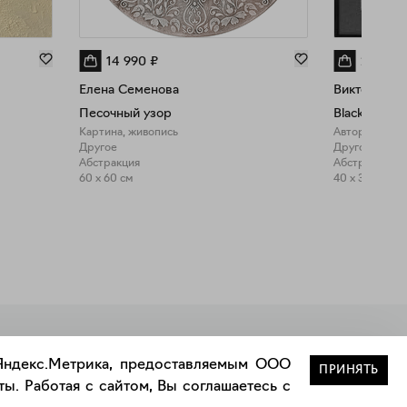
14 990
₽
26 000
Елена Семенова
Виктория М
Песочный узор
Black Flow (
Картина, живопись
Авторская гр
Другое
Другое
Абстракция
Абстракция
60 x 60 см
40 x 30 см
Закрыть
 Яндекс.Метрика, предоставляемым ООО
ПРИНЯТЬ
ы. Работая с сайтом, Вы соглашаетесь с