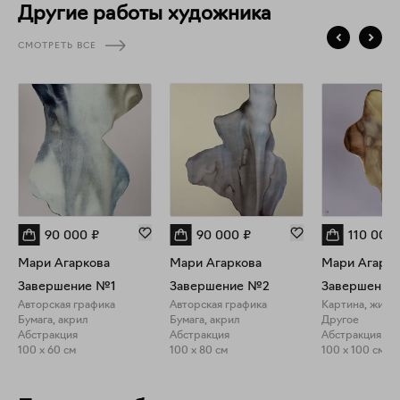
себя. Каждое произведение отсылает к двойственности
Другие работы художника
долга и персональной изоляции, приглашая зрителей
созерцать свой собственный моральный компас и
СМОТРЕТЬ ВСЕ
безмолвное пространство внутри.
90 000
₽
90 000
₽
110 000
Мари Агаркова
Мари Агаркова
Мари Агарко
Завершение №1
Завершение №2
Завершение
Авторская графика
Авторская графика
Картина, живо
Бумага, акрил
Бумага, акрил
Другое
Абстракция
Абстракция
Абстракция
100 x 60 см
100 x 80 см
100 x 100 см