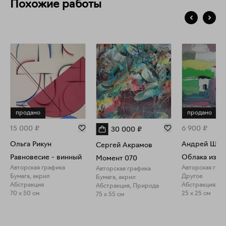
Похожие работы
продано
продано
15 000
₽
6 900
₽
30 000
₽
Ольга Рикун
Андрей Шен
Сергей Акрамов
Равновесие - винный
Облака изда
Момент 070
Авторская графика
Авторская гра
Авторская графика
Бумага, акрил
Другое
Бумага, акрил
Абстракция
Абстракция, П
Абстракция, Природа
70 x 50 см
25 x 25 см
75 x 55 см