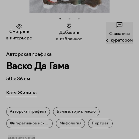
Смотреть
Добавить
Связаться
в интерьере
в избранное
c куратором
Авторская графика
Васко Да Гама
50
x
36
см
Катя Жилина
Авторская графика
Бумага, грунт, масло
Фигуративное искусство
Мифология
Портрет
Знаменитости
смотреть все