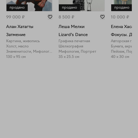
продано
продано
продано
99 000
₽
8 500
₽
10 000
₽
Алан Хатагты
Леша Мелки
Елена Хасан
Затмение
Lizard’s Dance
Картина, живопись
Графика печатная
Авторская гра
Холст, масло
Шелкография
Бумага, акрил
Знаменитости, Мифология
Мифология, Портрет
Пейзаж, Портр
130 x 95 см
35 x 25.5 см
40 x 30 см