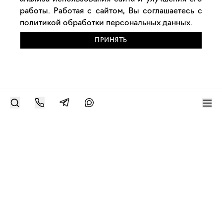
работы. Работая с сайтом, Вы соглашаетесь с
политикой обработки персональных данных
.
ПРИНЯТЬ
РАЗМЕСТИТЬ РАБОТУ
Современное искусство онлайн
support@bizar.art
ИНН: 9703021385
ОГРН: 1207700425602
КПП: 770301001