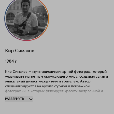
Кир
Симаков
1984
г.
Кир Симаков — мультидисциплинарный фотограф, который
улавливает магнетизм окружающего мира, создавая связь и
уникальный диалог между ним и зрителем. Автор
специализируется на архитектурной и пейзажной
фотографии, в которых фиксирует красоту застроенной и
природной среды. Кир родился в Москве, учился в Нью-
РАЗВЕРНУТЬ
Йоркском институте фотографии, сейчас работает в России
и Европе. Участник персональных и групповых выставок в
Москве, Милане, Бергамо, Майами, Венеции и Шанхае.