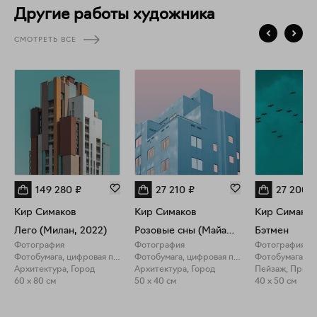
Член Ассоциации национальных профессиональных
Другие работы художника
фотографов Италии "TAU visual" и член-корреспондент
Российской Академии Художеств.
СМОТРЕТЬ ВСЕ
149 280
₽
27 210
₽
27 200
₽
Кир Симаков
Кир Симаков
Кир Симаков
Лего (Милан, 2022)
Розовые сны (Майами, 2019)
Бэтмен
Фотография
Фотография
Фотография
Фотобумага, цифровая печать
Фотобумага, цифровая печать
Архитектура, Город
Архитектура, Город
Пейзаж, Прир
60 x 80 см
50 x 40 см
40 x 50 см