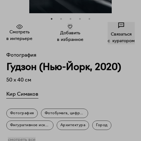
Смотреть
Добавить
Связаться
в интерьере
в избранное
c куратором
Фотография
Гудзон (Нью-Йорк, 2020)
50
x
40
см
Кир Симаков
Фотография
Фотобумага, цифровая печать
Фигуративное искусство
Архитектура
Город
Пейзаж
Повседневность
смотреть все