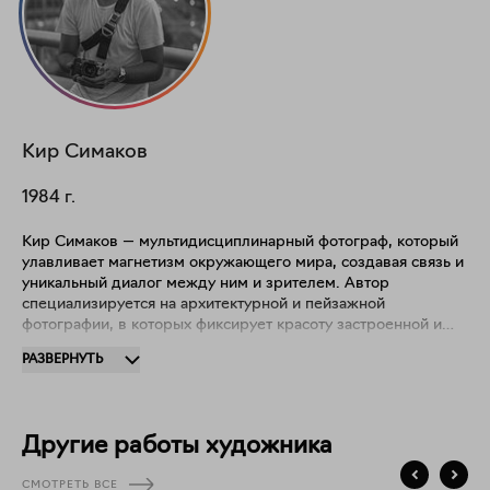
Кир
Симаков
1984
г.
Кир Симаков — мультидисциплинарный фотограф, который
улавливает магнетизм окружающего мира, создавая связь и
уникальный диалог между ним и зрителем. Автор
специализируется на архитектурной и пейзажной
фотографии, в которых фиксирует красоту застроенной и
природной среды. Кир родился в Москве, учился в Нью-
РАЗВЕРНУТЬ
Йоркском институте фотографии, сейчас работает в России
и Европе. Участник персональных и групповых выставок в
Москве, Милане, Бергамо, Майами, Венеции и Шанхае.
Член Ассоциации национальных профессиональных
Другие работы художника
фотографов Италии "TAU visual" и член-корреспондент
Российской Академии Художеств.
СМОТРЕТЬ ВСЕ