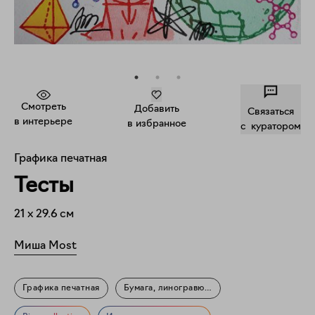
Смотреть
Добавить
Связаться
в интерьере
в избранное
c куратором
Графика печатная
Тесты
21
x
29.6
см
Миша Most
Графика печатная
Бумага, линогравюра