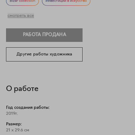
Фигуративное искусство
Гендер
Bizar collection
Инвестиции в искусство
смотреть все
РАБОТА ПРОДАНА
Другие работы художника
О работе
Год создания работы:
2019г.
Размер:
21
x
29.6
см