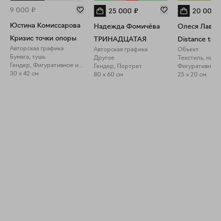
9 000
₽
25 000
₽
20 000
Юстина Комиссарова
Надежда Фомичёва
Олеся Лаври
Кризис точки опоры
ТРИНАДЦАТАЯ
Distance tou
Авторская графика
Авторская графика
Объект
Бумага, тушь
Другое
Текстиль, напо
Гендер, Фигуративное искусство
Гендер, Портрет
Фигуративное 
30 x 42 см
80 x 60 см
25 x 20 см