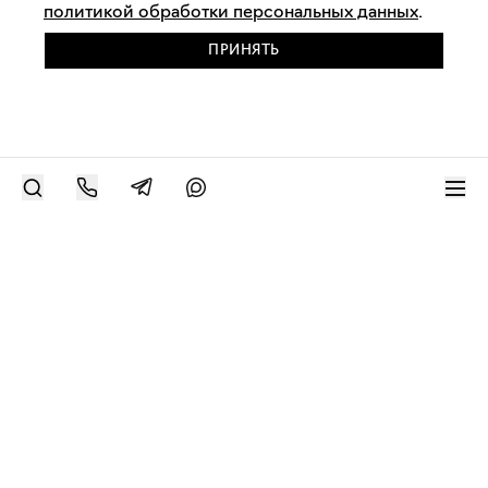
политикой обработки персональных данных
.
ПРИНЯТЬ
РАЗМЕСТИТЬ РАБОТУ
Современное искусство онлайн
support@bizar.art
ИНН: 9703021385
ОГРН: 1207700425602
КПП: 770301001
О нас