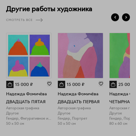
Другие работы художника
СМОТРЕТЬ ВСЕ
15 000
₽
15 000
₽
25 000
Надежда Фомичёва
Надежда Фомичёва
Надежда Фо
ДВАДЦАТЬ ПЯТАЯ
ДВАДЦАТЬ ПЕРВАЯ
ЧЕТЫРНАДЦ
Авторская графика
Авторская графика
Авторская гра
Другое
Другое
Другое
Гендер, Фигуративное искусство
Гендер, Портрет
Гендер, Портр
50 x 50 см
50 x 50 см
80 x 60 см