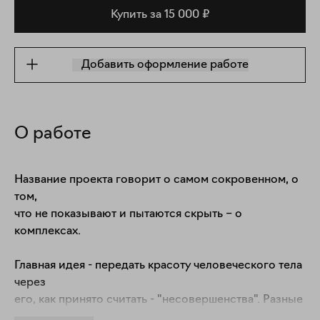
Купить за 15 000 ₽
Добавить оформление работе
О работе
Название проекта говорит о самом сокровенном, о 
том,

что не показывают и пытаются скрыть – о 
комплексах.

Главная идея - передать красоту человеческого тела 
через

его, как принято считать - "несовершенства". Разные

формы, ракурсы, объемы, детали. На самом деле то, 