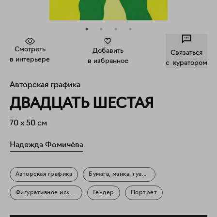
Смотреть
Добавить
Связаться
в интерьере
в избранное
c куратором
Авторская графика
ДВАДЦАТЬ ШЕСТАЯ
70
x
50
см
Надежда Фомичёва
Авторская графика
Бумага, манка, гуашь, колеровочная паста
Фигуративное искусство
Гендер
Портрет