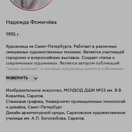
Надежда
Фомичёва
1995
г.
Художница из Санкт-Петербурга. Работает в различных
смешанных художественных техниках. Является участницей
городских и всероссийских выставок. Создает статьи о
современных художниках. Является автором публикаций
"надин дневник", в которых художница делится событиями
творческой и повседневной жизни. "Мне нравятся
РАЗВЕРНУТЬ
необычные и странные вещи, которые вызывают разные
ассоциации. Люблю размышлять, шутить, фантазировать,
Изобразительное искусство, МОУДОД ДШИ №23 им. В.В.
додумывать. Главное сегодня – не закрываться от нового и
Ковалёва, Саратов.
быть заинтересованным". В 2020 году стала победителем
Станковая графика, Университет промышленных технологий
пятого, юбилейного конкурса молодых художников,
и дизайна, Санкт-Петербург.
работающих в сфере современного искусства и
Дизайн архитектурной среды, Саратовское художественное
специализирующихся на создании графических работ
училище им. А.П. Боголюбова, Саратов.
"Мастерская Сверчок", где получила возможность в течение
2021 года работать в творческой мастерской над
представленным на конкурс проектом.