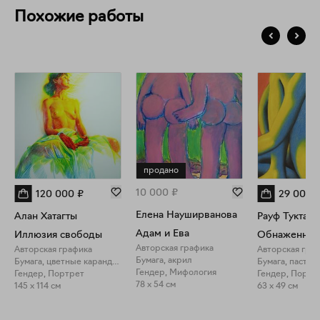
Похожие работы
продано
10 000
₽
120 000
₽
29 000
Елена Науширванова
Алан Хатагты
Рауф Туктар
Адам и Ева
Иллюзия свободы
Обнаженная
Авторская графика
Авторская графика
Авторская гра
Бумага, акрил
Бумага, цветные карандаши
Бумага, пастел
Гендер, Мифология
Гендер, Портрет
Гендер, Портр
78 x 54 см
145 x 114 см
63 x 49 см