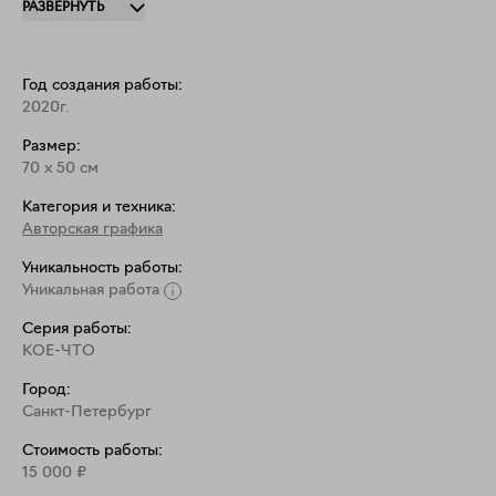
РАЗВЕРНУТЬ
что

люди привыкли считать недостатками – не 
безобразно, а

Год создания работы:
наоборот – красиво.

2020г.
Размер:
Основой для создания композиций в этой серии 
70
x
50
см
являются

наброски с натуры прекрасных людей разного

Категория и техника:
Авторская графика
Уникальность работы:
Уникальная работа
Серия работы:
КОЕ-ЧТО
Город:
Санкт-Петербург
Стоимость работы:
15 000
₽